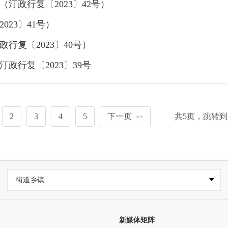
汀政行复〔2023〕42号）
23〕41号）
复〔2023〕40号）
行复〔2023〕39号
2
3
4
5
下一页
共
5
页，跳转到
>>
街道乡镇
新媒体矩阵