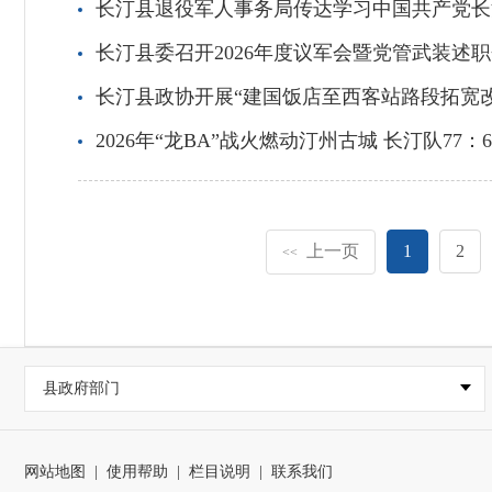
长汀县退役军人事务局传达学习中国共产党长
长汀县委召开2026年度议军会暨党管武装述
长汀县政协开展“建国饭店至西客站路段拓宽
2026年“龙BA”战火燃动汀州古城 长汀队77
上一页
1
2
<<
县政府部门
网站地图
|
使用帮助
|
栏目说明
|
联系我们