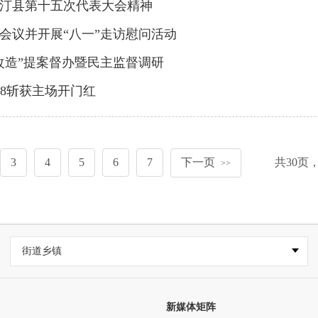
汀县第十五次代表大会精神
职会议并开展“八一”走访慰问活动
改造”提案督办暨民主监督调研
：68斩获主场开门红
3
4
5
6
7
下一页
共
30
页
>>
街道乡镇
新媒体矩阵