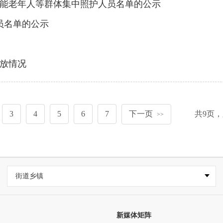
难失能老年人等群体集中照护人员名单的公示
员名单的公示
发放情况
3
4
5
6
7
下一页
共
9
页，
>>
街道乡镇
新媒体矩阵