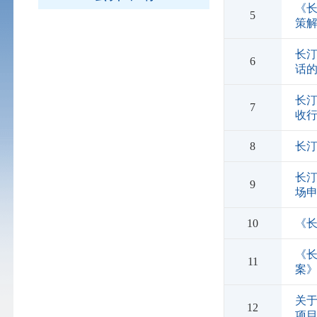
《长
5
策
长
6
话
长汀
7
收
8
长汀
长汀
9
场
10
《长
《长
11
案》
关
12
项