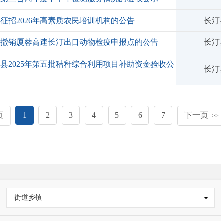
征招2026年高素质农民培训机构的公告
长汀
于撤销厦蓉高速长汀出口动物检疫申报点的公告
长汀
县2025年第五批秸秆综合利用项目补助资金验收公
长汀
页
1
2
3
4
5
6
7
下一页
>>
街道乡镇