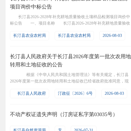
项目询价中标公告
长汀县2026-2028年补充耕地质量验收土壤样品检测项目询价中
标公告 一、项目名称 长汀县2026-2028年补充耕地质量验收
土壤样品检测项目 二、询价中标单位 供应商名称 供应商地址 ..
长汀县农业农村局
长汀县农业农村局
2026-08-03
长汀县人民政府关于长汀县2026年度第一批次农用地
转用和土地征收的公告
根据《中华人民共和国土地管理法》等有关规定，长汀县
2026年度第一批次农用地转用和土地征收已经省政府批准同意，现
将有关事项公告如下： 一、征地批准文件 1.批准机关：福
长汀县人民政府
汀政征〔2026〕6号
2026-08-03
省人民政府 2.批准文号：闽政地〔2026〕281号 3.批准时
间：2026年6月30日 二、批准征收土地的面积、坐落、四至范
围 征收长汀县大同镇水田0.7776公...
不动产权证遗失声明（汀房证私字第03035号）
长汀县自然资源局
无
2026-07-31