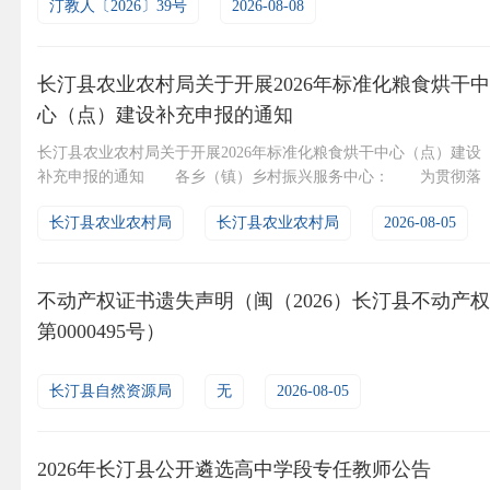
实用性、科学性；注重纪律、监督、保密工作，纪检监...
汀教人〔2026〕39号
2026-08-08
长汀县农业农村局关于开展2026年标准化粮食烘干中
心（点）建设补充申报的通知
长汀县农业农村局关于开展2026年标准化粮食烘干中心（点）建设
补充申报的通知 各乡（镇）乡村振兴服务中心： 为贯彻落
实农业农村部等9部委印发的《加快补上粮油产地烘干能力短板行动
长汀县农业农村局
长汀县农业农村局
2026-08-05
方案》（农机发〔2026〕2号）精神，加快提升我县粮食产地烘干能
力，我局于2026年3月25日印发《长汀县农业农村局关于开展2026年
标准化粮食烘干中心（点）建设申报的通知》...
不动产权证书遗失声明（闽（2026）长汀县不动产权
第0000495号）
长汀县自然资源局
无
2026-08-05
2026年长汀县公开遴选高中学段专任教师公告