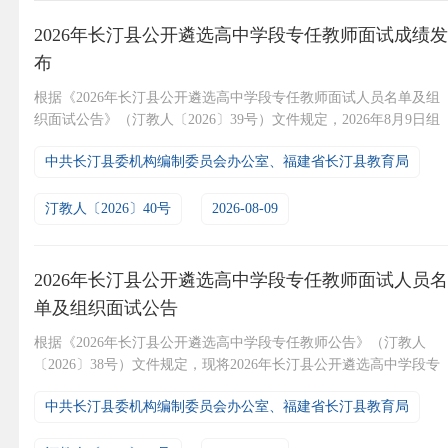
2026年长汀县公开遴选高中学段专任教师面试成绩发
布
根据《2026年长汀县公开遴选高中学段专任教师面试人员名单及组
织面试公告》（汀教人〔2026〕39号）文件规定，2026年8月9日组
织了各遴选岗位的面试工作，现将面试成绩予以公布，并确定本次
中共长汀县委机构编制委员会办公室、福建省长汀县教育局
遴选入围对象。各入围对象在8月15日前与遴选学校签订岗位聘任协
议书，并积极配合办理行政及工资转移手续，拒不签订岗位聘任协
议书或不配合办理行政及工资转移手续的，取消遴...
汀教人〔2026〕40号
2026-08-09
2026年长汀县公开遴选高中学段专任教师面试人员名
单及组织面试公告
根据《2026年长汀县公开遴选高中学段专任教师公告》（汀教人
〔2026〕38号）文件规定，现将2026年长汀县公开遴选高中学段专
任教师面试人员名单及组织面试有关事项公告如下：一、基本原则
中共长汀县委机构编制委员会办公室、福建省长汀县教育局
坚持“公开、平等、竞争、择优”的原则，优化考试、考核的内容和
式，重点考察专业素质和职业能力，突出教学技能，强调针对性、