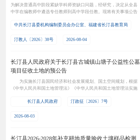
为解决普通高中阶段紧缺学科师资缺口问题，经研究，决定从全县
中学在编教师中遴选专任教师到高中学段任教。现将有关事项公告
如下：一、遴选岗位及名额遴选高中学段专任教师30名。具体岗
中共长汀县委机构编制委员会办公室、福建省长汀县教育局
位、学科见附件1。二、遴选条件（一）爱岗敬业，遵纪守法，表现
良好，具有扎实的教育教学基本素质与能力。（二）本科及以上学
历，具有遴选对应学科高中教师资格证；年龄50周岁及以下（197...
汀教人〔2026〕38号
2026-08-04
长汀县人民政府关于长汀县古城镇山塘子公益性公墓
项目征收土地的预公告
为实施长汀县国民经济和社会发展规划、国土空间规划，根据
《中华人民共和国土地管理法》《中华人民共和国土地管理法实施
条例》《福建省土地管理条例》等有关法律、规章规定，现发布长
长汀县人民政府
汀政征〔2026〕7号
汀县古城镇山塘子公益性公墓项目征收土地的预公告： 一、拟
征收土地范围 拟征收土地位于古城镇下增村，东邻坑塘水面；
南邻林地；西邻林地；北邻林地。总用地面积0.449公顷，具体征
2026-08-03
收...
长汀县2026-2028年补充耕地质量验收土壤样品检测