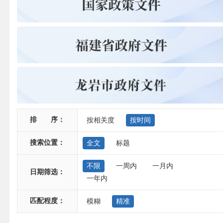
排 序：
按相关度
按时间
搜索位置：
全文
标题
不限
一周内
一月内
日期筛选：
一年内
匹配程度：
模糊
精准