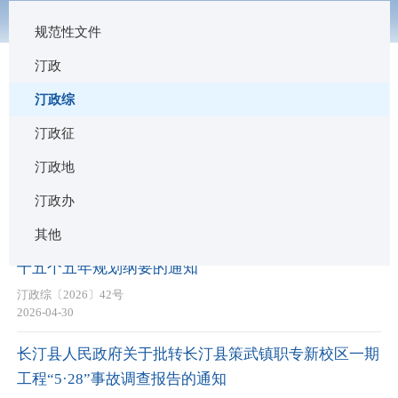
规范性文件
汀政
汀政综
汀政综
长汀县人民政府关于县政府领导成员工作分工安排的通
汀政征
知
汀政地
汀政综〔2026〕65号
汀政办
2026-07-20
其他
长汀县人民政府关于印发长汀县国民经济和社会发展第
十五个五年规划纲要的通知
汀政综〔2026〕42号
2026-04-30
长汀县人民政府关于批转长汀县策武镇职专新校区一期
工程“5·28”事故调查报告的通知