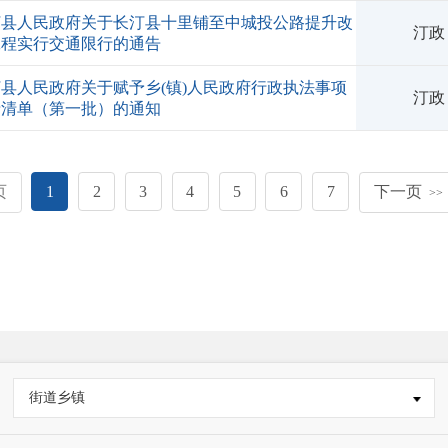
汀县人民政府关于长汀县十里铺至中城投公路提升改
汀政
工程实行交通限行的通告
县人民政府关于赋予乡(镇)人民政府行政执法事项
汀政
录清单（第一批）的通知
页
1
2
3
4
5
6
7
下一页
>>
街道乡镇