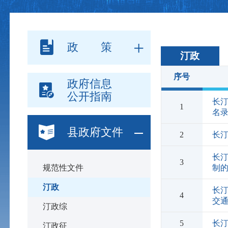
政 策
汀政
序号
政府信息
公开指南
长
1
名
县政府文件
2
长
长
3
规范性文件
制
汀政
长
4
交
汀政综
5
长
汀政征