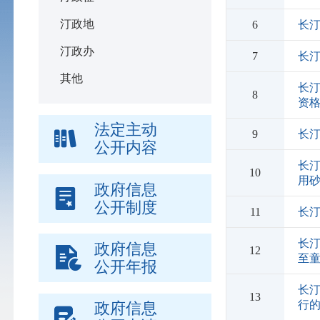
汀政地
6
长
汀政办
7
长
其他
长
8
资
法定主动
9
长
公开内容
长
10
用
政府信息
公开制度
11
长
长汀
政府信息
12
至
公开年报
长
13
行
政府信息