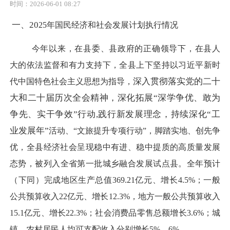
时间：2026-06-01 08:27
一、
20
25
年国民经济和社会发展计划执行情况
今年以来，
在县委、县政府的正确领导下，在县人
大的依法监督和有力支持下，全县上下
坚持以习近平新时
深入贯彻落实党的二十
代中国特色社会主义思想为指导，
大和二十届历次全会精神，深化拓展
“深学争优、敢为
争先、实干争效”行动,践行新发展理念，持续深化“工
业发展年”
活动、
“文旅提升专项行动”
，
脚踏实地、创先争
优，全县经济社会呈现稳中有进、稳中提质的高质量发展
态势，被列入
全
省第一批城乡融合发展试点县。
全年预计
（下同）完成地区生产总值
369.21
亿元、增长
4.5
%；一般
公共预算收入
22
亿元、增长
12.3
%，地方一般公共预算收入
15.1
亿元、增长
22.3
%；社会消费品零售总额增长
3.6
%；城
镇、农村居民人均可支配收入分别增长
5
%、
6
%。