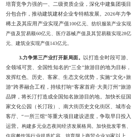
培育竞争力强的一、二级资质企业，深化中建集团项目
分包合作，推动建筑建材企业专特精发展。2026年力争
稀土及其应用产业实现产值
100
亿元、纺织服装产业实现
产值及贸易额
60
亿元、医疗器械产值及其贸易额实现
28
亿
元、建筑业实现产值
143
亿元。
以打造全时段可游、
3.
力争第三产业打开新局面
。
全领域可赏、全国性知名的
“三全”旅游目的地为目标
，
发挥红色、历史、客家、生态文化优势，实施
“文化+旅
游”跨界融合工程，持续打响“客家首府·大美汀州”旅游
品牌，将长汀打造成全国知名旅游目的地。加快长征国
家文化公园（长汀段）、南大街历史文化街区、城市会
客厅、“一所三馆”等重大项目建设进度，争取早日投入
运营。
构建多元业态夜间经济发展格局。加快批发零售、
家以上、
住宿餐饮等行业提质扩容，培育限上商贸企业
30