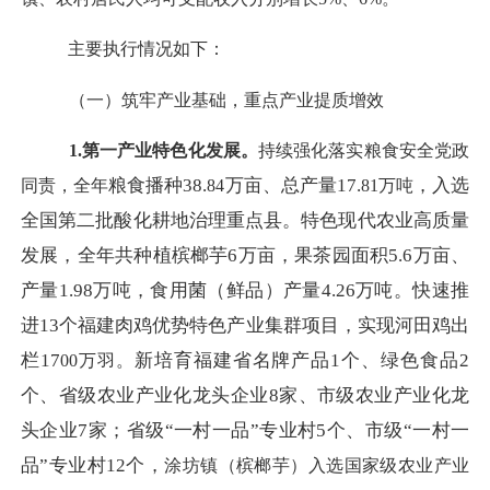
主要执行情况如下：
（一）筑牢产业基础，重点产业提质增效
1.第一产业特色化发展。
持续强化落实粮食安全党政
粮食播种
38.
万亩、总产量
17.
，入选
同责，全年
84
8
1
万吨
全国第二批酸化耕地治理重点县。特色现代农业高质量
发展，全年共种植槟榔芋
6万亩，果茶园面积5.6万亩、
产量1.98万吨，食用菌（鲜品）产量4.26万吨。
快速推
进
13个福建肉鸡优势特色产业集群项目，实现河田鸡出
栏17
新培育福建省名牌产品
1个、绿色食品2
0
0万羽。
个、省级农业产业化龙头企业8家、市级农业产业化龙
头企业7家；省级“一村一品”专业村5个、市级“一村一
品”专业村12个，
涂坊镇（槟榔芋）
入选
国家级农业产业