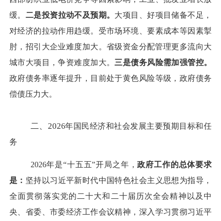
缓。
二
是
投资拉动不及预期
。
大项目、好项目储备不足，
对经济的拉动作用趋缓。受市场环境、要素成本等因素掣
肘，招引大企业难度加大。
省级资金分配管理更多流向大
城市大项目，争资难度加大。
三是债务风险需加强管控
。
政府
债务率逐年提升，
目前处于黄色风险等级，
政府债务
偿债压力大
。
二、
202
6
年国民经济和社会发展主要预期目标和任
务
2026年是“十五五”开局之年，
政府工作的总体要求
是：
坚持以习近平新时代中国特色社会主义思想为指导，
全面贯彻落实党的二十大和二十届
历次
全会精神
以及中
央、省委、市委经济工作会议精神
，深入学习贯彻习近平