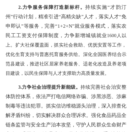
持续实施
“才韵汀
2.力争服务保障打造新标杆。
州”行动计划，精准引进“高精尖缺”人才，落实人才“免
申即认”等服务，完
善
“1+2+N”就业服务模式，落实农
民工工资支付保障制度，力争新增城镇就业
1600
人
以
上
。扩大社保覆盖面，抓实社会救助、优抚安置等工作，
优化生育支持与普惠托育服务供给。深化全国医养结合示
范县建设，推进社区居家养老服务、适老化
改造及养老项
目建设，以民生保障与人才支撑助力高质量发展。
完善社会治安整
3.力争
社会治理
提升新能级
。
持续
体防控体系，依法严打电信网络诈骗、涉黑涉恶、涉麻
制毒等违法犯罪。抓实信访维稳源头治理，深入排查化
解矛盾纠纷，切实解决群众合理诉求。强化食品药品全
链条监管与安全生产治本攻坚，守护人民群众生命财产