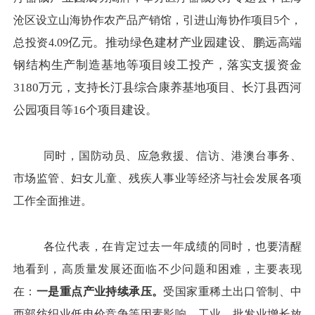
沧区设立山海协作农产品产销馆，引进山海协作项目
5
个，
亿元。推动绿色建材产业园建设、鹏远高端
总投资
4.09
钢结构生产制造基地等项目竣工投产，落实支援资金
3180万元，支持长汀县综合康养基地项目、长汀县西河
公园项目等16个项目建设。
同时，国防动员、应急救援、信访、港澳台事务、
市场监管、妇女儿童、残疾人事业等
经济与社会发展各项
工作全面推进
。
各位代表，
在肯定过去一年成绩的同时，
也要清醒
地看到
，
高质量
发展还面临不少问题
和困难
，主要表现
在：
一是重点产业
持续
承压。
受国家重稀土出口管制、中
西部纺织业
低
电价
竞争等因素影响
，工业、批发业增长放