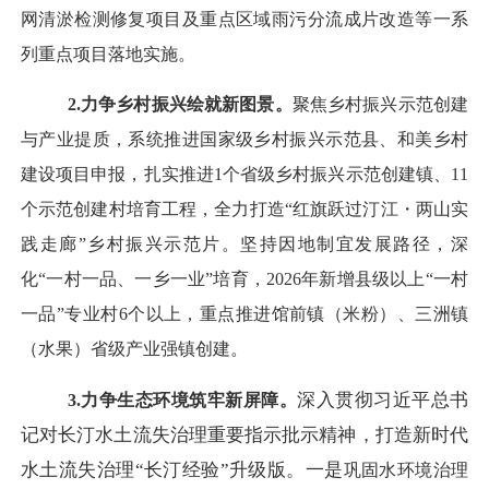
网清淤检测修复项目及重点区域雨污分流成片改造等一系
列重点项目落地实施。
2.力争乡村振兴绘就新图景。
聚焦乡村振兴示范创建
与产业提质，系统推进国家级乡村振兴示范县、和美乡村
建设项目申报，扎实
推进
1个省级乡村振兴示范创建镇、11
个示范创建村培育工程，全力打造“红旗跃过汀江・两山实
践走廊”乡村振兴示范片。坚持因地制宜发展路径，深
化“一村一品、一乡一业”培育，2026年新增县级以上“一村
一品”专业村
6
个以上，重点推进馆前镇（米粉）、三洲镇
（水果）省级产业强镇创建。
深入贯彻习近平总书
3.力争生态环境筑牢新屏障。
记对长汀水土流失治理重要指示批示精神，打造新时代
水土流失治理
“长汀经验”升级版。一是
巩固水环境治理