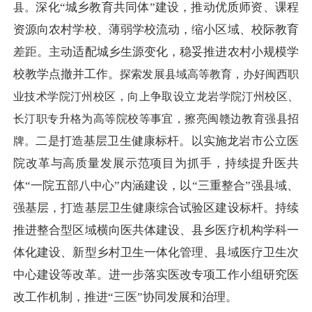
深化
“城乡教育共同体”建设，推动优质师资、课程
县。
资源向农村学校、薄弱学校流动，缩小区域、校际教育
差距。主动适配城乡生源变化，稳妥推进农村小规模学
校教学点撤并工作。
探索发展县域高等教育，办好闽西职
业技术学院汀州校区，向上争取设立龙岩学院汀州校区、
长汀职专升格为高等院校等事宜
，擦亮闽赣边教育强县招
二是打造基层卫生健康标杆。以实施龙岩市公立医
牌
。
院改革与高质量发展示范项目为抓手，持续提升医共
体
“一院五部八中心”内涵建设，以“三重整合”强县域、
强基层，打造基层卫生健康综合试验区建设标杆。持续
推进整合型区域横向医共体建设、县乡医疗机构学科一
体化建设、新型乡村卫生一体化管理、县域医疗卫生次
中心建设等改革。进一步落实医改专项工作小组研究医
改工作机制，推进“三医”协同发展和治理。