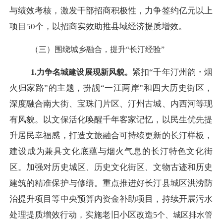
与绩效考核，激发干部招商积极性，力争签约亿元以上
项目50个，以招商实效助推县域经济提质增效。
（三）围绕城乡融合，
提升
“长汀经验”
紧扣
“千年汀州韵・烟
1.力争
名城建设
展现新风貌
。
火归家路”的主题，扮靓“一江两岸”和四大历史街区，
深度融合南大街、宝珠门片区、汀州古城、内西河等现
有风貌。以文保活化唤醒千年客家记忆，以民生优先提
升居民幸福感，打造文旅融合可持续更新的长汀样板，
建设成为兼具文化底蕴与烟火气息的长汀特色文化街
区。加强对历史城区、历史文化街区、文物古迹和历史
建筑的精准保护与修缮。重点推进好长汀县城区洪涝防
治提升项目等中央预算内资金补助项目，持续开展污水
处理提质增效行动，实施老旧小区改造
5
个、城区排水管