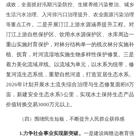
成效，
全面抓好
汛期污染防控、生猪养殖污染整治、城乡
生活污水治理、入河排污口治理提升、农业面源污染治理
。二是开展汀江上游水源涵养提升工程。对
等重点工作
汀江上游自然保护区、饮用水水源保护区、水库周边一
重山实施封育保护，对林分结构单一的残次林分实施补
植、抚育，对河流湿地实施生物多样性保护修复。三是
着力美化流域岸线。以流域为单元，以水系为纽带，修
复河流生态系统，重塑自然河道，打造宜居生态水系。
2026年计划开展水土流失综合治理与生态修复面积
万
8
亩，新建安全生态水系
5公里，实现水土保持生态产品
价值转换交易3000万元以上。
（四）围绕民生短板，不断提升人民群众获得感
1.力争
社会事业
实现新突破
。
一是建设闽赣边教育强