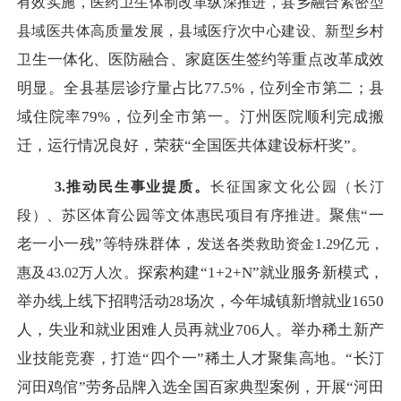
有效实施，医药卫生体制改革纵深推进，县乡融合紧密型
县域医共体高质量发展，县域医疗次中心建设、新型乡村
生一体化、医防融合、家庭医生签约等重点改革成效
卫
明显。全县基层诊疗量占比
77.5%，位列全市第二；县
域住院率79%，位列全市第一。汀州医院顺利完成搬
迁，运行情况良好，荣获“全国医共体建设标杆奖”。
3.
推动
民生事业提质。
长征国家文化公园（长汀
聚焦
“一
段）、苏区体育公园等文体惠民项目有序推进。
老一小一残”等特殊群体，
发送各类救助资金
1.29亿元，
探索构建
“1+2+N”就业服务新模式，
惠及43.02万人次。
举办线上线下招聘活动
场次，今年城镇新增就业
1650
28
人，失业和就业困难人员再就业706人。举办稀土新产
业技能竞赛，打造“四个一”稀土人才聚集高地。“长汀
河田鸡倌”劳务品牌入选全国百家典型案例，开展“河田