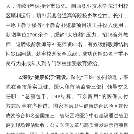
人，连续4年保持全市领先。闽西职业技术学院汀州校
区顺利运行，填补我县普通高等院校办学空白。长汀二
中琢玉教学楼等4个教育补短板项目竣工并投入使用，
新增学位2700余个，缓解“大班额”压力。招聘编外教
师、返聘银龄教师等补充师资81名，有效缓解教师结构
性缺编问题。筑牢校园安全底线，成功送矫63名严重不
良行为未成年人到专门学校接受教育矫治。
深化
“三医”协同治理，率
2.
深化
“健康长汀”建设。
先在全市落实卫健、医保和市场监管三部门领导交叉
任职，“总额包干、DIP结算、节余留用”的医保支付
方式改革有序推进。国家
基层
卫生健康综合试验区建设
成效综合排名全国第三，省级区域医疗中心建设通过省卫
健委现场评估验收，公立医院改革与高质量发展示范项目