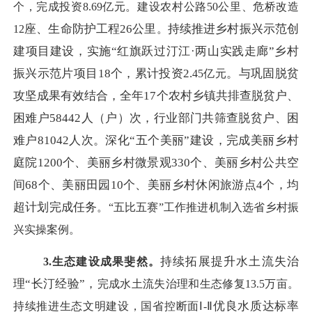
个，完成投资8.69亿元。
建设农村公路
5
0公里、危桥改造
座、生命防护工程
26公里
持续推进乡村振兴示范创
1
2
。
建项目建设，实施
“红旗跃过汀江·两山实践走廊”乡村
振兴示范片项目18个，
累计投资
2.
。与巩固脱贫
45
亿元
攻坚成果有效结合，全年
17个农村乡镇共排查脱贫户、
困难户58442人（户）次，行业部门共筛查脱贫户、困
难户81042人次。
深化
“五个美丽”建设，完成美丽乡村
庭院1200个、美丽乡村微景观330个、美丽乡村公共空
间68个、美丽田园10个、美丽乡村休闲旅游点4个，均
超计划完成任务
。
“五比五赛”工作推进机制入选省乡村振
兴实操案例。
持续拓展提升水土流失治
3.生态建设成果斐然。
理
“长汀经验”，
完成水土流失治理和生态修复
13.5
万亩。
优良水质达标率
持续推进生态文明建设，国省控断面
Ⅰ-Ⅱ