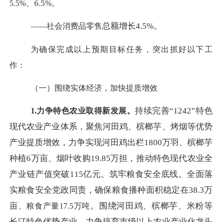
、
6.5
5.5
%
%。
总额增长
4.5%。
——
社会消费品零
售
为确保完成以上预期目标任务，突出抓好以下工
作：
（一）围绕实体经济，加快提质
增效
持续完善
“1242”特色
1.力争特色农业取得新发展。
现代农业产业体系，聚焦河田鸡、槟榔芋、烤烟等优势
产业提质增效，力争实现河田鸡出栏1800万羽、槟榔芋
种植6万亩、烟叶收购19.85万担，推动特色现代农业全
产业链产值突破115亿元。
筑牢粮食安全底线。全面落
实粮食安全党政同责，确保粮食播种面积稳定在
38.3万
亩
。围绕河田鸡、槟榔芋、米粉等
、粮食产量
17.5万吨
长汀特色优势产业，力争培育市级以上农业产业化龙头