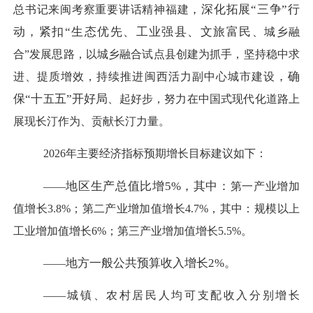
，深化拓展
“三争”行
总书记来闽考察重要讲话精神
福建
动，
紧扣
“生态优先、工业强县、文旅富民
、
城乡融
合
”发展思路，
以城乡融合试点县创建为抓手，
坚持稳中求
，确
进、提质增效，
持续
推进
闽西活力
副中心城市建设
保
“十
五
”开好局
五
、起好步，
努力在中国式现代化道路上
展现长汀作为、贡献长汀力量。
2026年主要经济指标预期增长目标建议如下：
地区生产总值比增
5%，其中：
——
第一产业增加
值增长
3.8
%；第二产业增加值增长
4.7
%，其中：规模以上
工业增加值增长
6
%；第三产业增加值增长
5.5
%。
地方一般公共预算收入增长
2%。
——
——城镇
、
农村居民人均可支配收入
分别
增长