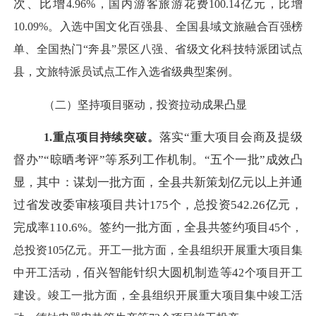
次、比增
4.96
%，国内游客旅游花费100.14亿元，比增
10.09%。入选中国文化百强县、全国县域文旅融合百强榜
单、全国热门“奔县”景区八强、省级文化科技特派团试点
县，文旅特派员试点工作入选省级典型案例。
（二）坚持项目驱动，投资拉动成果凸显
落实
“重大项目会商及提级
1.重点项目持续突破。
督办”“晾晒考评”等系列工作机制。“五个一批”成效凸
显
其中：谋划一批方面，全县共新策划亿元以上并通
，
过省发改委审核项目共计
175个，总投资542.26亿元，
完成率110.6%。签约一批方面，全县共签约项目
45
个，
总投资
105
亿元。开工一批方面，全县组织开展重大项目集
佰兴智能针织大圆机制造等
4
中开工活动，
2
个项目开工
建设
。
竣工一批方面，全县组织开展重大项目集中竣工活