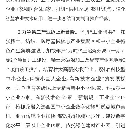
企业
3家
联合体
3家
推进
“供销农场”整县试点
和
。
，深化
智慧农业技术应用，进一步总结可复制可推广经验。
坚持
“工业强县”，加
2.力争第二产业
迈上新台阶
。
强稀土、纺织、医疗器械核心产业集聚区和中小企业特
色产业集群建设，加快
年产
1万吨
稀土冶炼分离
（一期）
等
2个项目开工建设，
稀土永磁深加工及配套产业基地等
3
培育壮大高新技术产业，紧扣
“科技型
个项目竣工投产。
中小企业-科技小巨人企业-高新技术企业”的发展梯
次，力争培育省级以上
专精特新
中小企业
3家
、科技型中
家，新增规上工业企业
15
小企业
25家
、高新技术企业
2
家。抢抓龙岩入选全国中小企业数字化转型试点城市契
机，助力传统企业加快“智改数转网联”步伐，建设数字
化水平二级以上企业19家。依托绿色建材产业园，引进