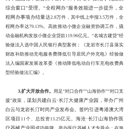
综合窗口”受理。“全程网办”服务效能进一步提升，全
程网办事项办结量达2
.8
万件，其中线上申报
3.5
万件，全
程网办率达
79.13
%。
高效推动小微企业融资协调工作，
撬
动金融机构发放小微企业贷款
119.96
亿元
。
“名城古建贷”经
验做法入选中国人民银行典型案例
；
《龙岩市长汀县落实
财政补助推动充电服务费降低引导居民户外充电》经验做
法入编国家发展改革委《推动降低电动自行车充电收费典
型经验做法汇编》。
3.扩大
开放合作。
用足
“对口合作”“山海协作”“对口支
，谋划共建白云
·长汀大健康产业园，举办广州
援”
政策
白云与龙岩长汀时尚产业发布会。签约引进粤港澳大湾
区项目1
亿元。海沧
·长汀山海协作医
1
个、总投资
13.25
疗器械产业园
成功揭牌
，举办医疗器械人才专题会；在海