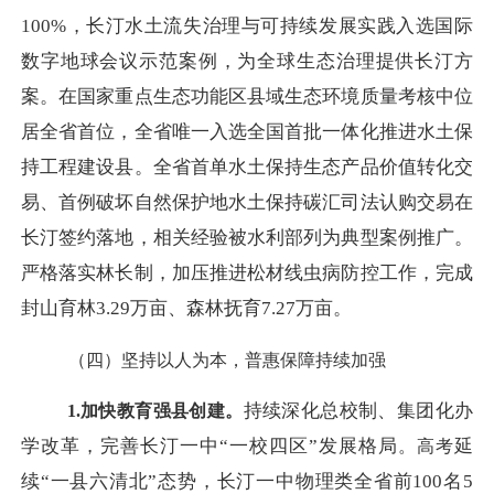
100%，长汀水土流失治理与可持续发展实践入选国际
数字地球会议示范案例，为全球生态治理提供长汀方
案。在国家重点生态功能区县域生态环境质量考核中位
居全省首位，全省唯一入选全国首批一体化推进水土保
持工程建设县。全省首单水土保持生态产品价值转化交
易、首例破坏自然保护地水土保持碳汇司法认购交易在
长汀签约落地，相关经验被水利部列为典型案例推广。
严格落实林长制，加压推进松材线虫病防控工作，完成
封山育林3.29万亩、森林抚育7.27万亩。
（四）坚持以人为本，普惠保障持续加强
持续深化总校制、集团化办
1.
加快
教育强县创建。
学改革，完善长汀一中
“一校四区”发展格局
延
。
高考
续
“一县六清北”态势，长汀一中物
理类全省前
100名5