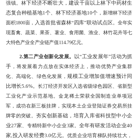
下经济不断壮大，建设千亩以上林下中药材生
强镇
。林
态复合种植基地
1个、林下经济基地10个，
新增林下经济
入选首批省森林
“四库”联动试点区
面积
1800亩
，
。全年实
现畜禽、蔬菜、果茶、薯业、食用菌、渔业、林竹花卉等七
大特色产业全产业链产值
114.79
亿元。
以
“工业发展年”活动为抓
2.第二产业创新化发展。
手
，将发展着力点放在实体经济上，推动优势产业集群
规模工业增加值增速预计同
化、高端化、绿色化发展
，
比增长
5.6%。
长汀经济开发区入选省级绿色园区、省新型
工业化产业示范基地。
金龙稀土荣获全国制造业单项冠
军，成功在新三板挂牌，实现本土企业登陆证券交易所挂
夯实创新基础，培育入库省科技型中小企
牌零的突破。
业
27家
全年有研发活动企业
40
、
专精特新中小企业
3
家
。
家,投入研发经费3.0亿元。
优质企业培育梯队持续壮大，