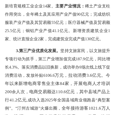
新培育规模工业企业
1
4
家
。
主要产业情况：
稀土产业支柱
作用突出，
全年稀土及其应用产业产值
90
亿元；完成
纺
织
服装产业产值及其贸易额
55
亿元；医疗器械产值及贸易额
25.5
亿元；铜铝产业产值
41.1
亿元。
新增资质建筑企业
1
家
、统计直报企业
2家，
完成
建筑业完成产值
130
亿元
。
3.第三产业优质化发展。
坚持文旅富民，以文旅提升
专项行动为抓手，第三产业增加值完成
187.9
亿元，同比增
长
4.3
%。落实消费品以旧换新，成功举办9场次线上线下促
万元，拉动消费
3.6亿元
。今
消费活动，
发放补贴
6106.6
年以来新增电商零售业主体
84家，开展电商人才培训
200
人次，电商交易额达
110.6亿元，其中县域产品上
余
行41.2亿元
,成功入选2025年全国县域商业领跑县“典型案
全年接待游客
1021.6万人
例”
。
“汀州古城游”火爆出圈
，