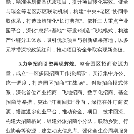
能，精准谋划储备优质项目，提升项目转化实效。健全
与瑞金等老区苏区联动机制，构建
“中央+老区”协同争
取体系，打造政策转化“长汀典范”。依托三大重点产业
园平台，深化“总部+基地”“研发+制造”飞地模式，构建
产业链分工体系，吸引优质项目与创新成果落地，以多
元举措深挖政策红利，推动项目资金争取实现新突破。
整合园区招商资源力
3.力争招商引资再
现
辉煌。
量，成立
“一区多园招商工作指挥部”，实行集中办公、
统一调度，打造园区招商“主战场”。创新招商模式体
系，深化首位产业招商、飞地招商、数字化招商、基金
招商等举措，突出“汀商回归”导向，深挖在外汀商资
源，搭建返乡创业平台，推动资金、项目、技术回流。
构建大招商格局，组建外派招商小分队，联动乡贤、行
业协会等资源，建立动态信息库。强化全生命周期服务