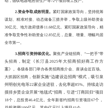
动，
德钛电器电热管生产等
72
个项目竣工投产
。
2.资金争取成效明显。
紧盯国家政策导向，坚持统筹
谋
划、精准对接、动态储备三措并举，
争取上级补助资金
30亿元、地方政府债券11.68亿元
。
紧盯国家政策导向，精
准
争取竞争性补助资金
12.85
亿元，总量、增量、增幅均居
全市
第一
。
3.招商引资持续优化。
聚焦产业链招商、
“一把手”带
，制定《长汀县
2025年大招商招好商工作方
头招商
案》。
各级各部门
举办各类招商推介会、座谈会近百场。
创新实施
“边建设边招商”模式，
吸引泉
大抓园区招商，
州明创光电等
22家企业进驻，去化率超85%。持续走访
摸排乡贤企业开展“地毯式”招商，引进“汀商回归”项目
个，
18
个，总投资
46.4
亿元。全年新签约招商引资项目
67
总投资额
100亿元，其中亿元以上项目4
1
个。