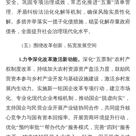
安全。巩固专项治理成效，常态化推进
“五重”清单管
理、矛盾纠纷法治化化解等机制，确保风险实质性化
解。多措并举落实一揽子化债措施，稳妥化解存量政府
债务，全面提升社会治理现代化水平。
（五）围绕改革创新，
拓
宽发展空间
深化
“五票制”农村产
1.力争
深化改革激活新动能。
权制度改革，持续加大农村资源资产盘活力度，鼓励民
营资本参与乡村产业开发与基础设施建设，激活乡村发
展内生动力。实施新一轮国企改革专项行动，建立市场
化、专业化现代企业考核机制，推动国企“脱虚向实”，
支持国企与民营企业开展产业链协同合作，共同提升核
心竞争力与国有资本回报率。开展营商环境提升行动，
优化“预约审批”“帮办代办”服务模式，完善“四到”服务