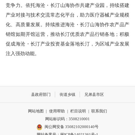
竞争力。
依托
海沧・长汀山海协作共建产业园，持续搭建
产业对接与技术交流常态化平台，助力医疗器械产业规模
化、高质量发展。
持续
推进海沧・长汀山海协作农产品产
销馆如期开馆运营，推动长汀优质农产品行销各地；积极
促成海沧・长汀产业投资基金落地长汀，为区域产业发展
注入强劲动能。
县政府部门
街道乡镇
兄弟县市区
网站地图
|
使用帮助
|
栏目说明
|
联系我们
网站标识码：3508210001
闽公网安备 35082102000140号
网站备案号：
闽ICP备14021361号-1