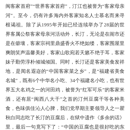
闽客家首府”“世界客家首府”，汀江也被誉为“客家母亲
河”。至今，仍有许多海内外客家知名人士慕名而来寻
根谒祖。除了从1995年开始已经连续举办了28届的世
界客属公祭客家母亲河活动外，长汀，无论是在闹市还
是在僻壤，客家宗祠里鼎盛香火不绝如缕，客家围屋里
爽朗笑声温馨美好，客家山歌宛若天籁不绝于耳，客家
妹子勤劳淳朴倾城倾国。同时，长汀还是客家美食发祥
地，是闻名遐迩的“中国客家菜之乡”，是“福建省美食
名城”，既有6个中华名小吃、34个福建名小吃，也有世
界五大名鸡之一的河田鸡，被誉为“红军可乐”的客家米
酒，还有居“闽西八大干”之首的汀州豆腐干等各种美
食，色味俱佳沁人心脾，我们党早期主要领导人之一瞿
秋白同志吃了长汀的豆腐后，在狱中遗作《多余的话》
里，最后一句竟写下了：“中国的豆腐也是很好吃的东