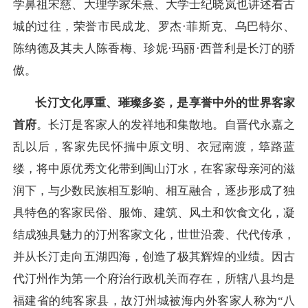
学鼻祖宋慈、大理学家朱熹、大学士纪晓岚也讲述着古
城的过往，荣誉市民成龙、罗杰·菲斯克、乌巴特尔、
陈纳德及其夫人陈香梅、珍妮·玛丽·西普利是长汀的骄
傲。
长汀文化厚重、璀璨多姿，是享誉中外的世界客家
首府
。长汀是客家人的发祥地和集散地。自晋代永嘉之
乱以后，客家先民怀揣中原文明、衣冠南渡，筚路蓝
缕，将中原优秀文化带到闽山汀水，在客家母亲河的滋
润下，与少数民族相互影响、相互融合，逐步形成了独
具特色的客家民俗、服饰、建筑、风土和饮食文化，凝
结成独具魅力的汀州客家文化，世世沿袭、代代传承，
并从长汀走向五湖四海，创造了极其辉煌的业绩。因古
代汀州作为第一个府治行政机关而存在，所辖八县均是
福建省的纯客家县，故汀州城被海内外客家人称为“八