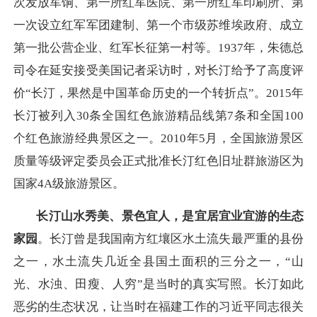
次发放军饷、第一所红军医院、第一所红军印刷所、第
一次设立红军军团建制、第一个市级苏维埃政府、成立
第一批公营企业、红军长征第一村等。1937年，朱德总
司令在延安接受美国记者采访时，对长汀给予了高度评
价“长汀，果然是中国革命历史的一个转折点”。2015年
长汀被列入30条全国红色旅游精品线第7条和全国100
个红色旅游经典景区之一。2010年5月，全国旅游景区
质量等级评定委员会正式批准长汀红色旧址群旅游区为
国家4A级旅游景区。
长汀山水秀美、景色宜人，是宜居宜业宜游的生态
家园
。长汀曾是我国南方红壤区水土流失最严重的县份
之一，水土流失几近全县国土面积的三分之一，“山
光、水浊、田瘦、人穷”是当时的真实写照。长汀如此
恶劣的生态状况，让当时在福建工作的习近平同志很关