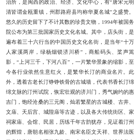
治所，是闽西的政治、经济、文化中心，有“唐宋元明
清皆谓金瓯重镇，州郡路府县均称华夏名城”之盛赞。
悠久的历史留下了不计其数的珍贵文物，1994年被国务
院公布为第三批国家历史文化名城。其中，店头街，是
遍布着三十六行当的中国历史文化名街，是当年“十万
人家溪两岸，绿杨烟锁济川桥”，商船码头、桨声篙
影，“上河三千，下河八百”，一片繁华景象的缩影，至
今各行业依然生意红火，是繁华长汀的商业名片。此
外，透着古老长汀铮铮铁骨的古城墙，代表书香长汀绵
绵文脉的汀州试院，恢宏壮观的济川门，秀气婉约的惠
吉门，饱经沧桑的三元阁，灿若繁星的古城楼、古井、
文庙、天后宫、城隍庙等古迹，以及各大传统街区、家
祠家庙、会馆、民居，历练千年古韵犹存，见证着汀州
的辉煌，唐朝名相张九龄、南宋名臣文天祥、世界法医