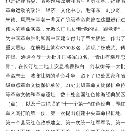
也是福建省委、省苏维埃政府和省军区所在地，福建省
革命运动的政治、经济、文化中心。毛泽东、刘少奇、
朱德、周恩来等老一辈无产阶级革命家曾在这里进行过
伟大的革命实践，无数长汀儿女“听党的话、跟党走”，
为中国革命胜利和新中国建立付出了巨大牺牲、作出了
重大贡献，在册烈士就有6700多名，涌现了杨成武、傅
连暲、涂通今等一大批开国将军13名。“青山有幸埋忠
骨”，在长汀红土地上安息着瞿秋白、何叔衡等一大批
革命志士。波澜壮阔的革命斗争，留下了13处国家和省
级重点革命文物保护单位、21处县级革命文物保护单位
等革命文物和革命遗址，数十处全国红色旅游经典景区
（点），以及千古绝唱的“十一个第一”红色经典，即红
军入闽打响第一仗、第一次提出创建中央革命根据地、
第一个县级红色政权建立、第一次统一红军军装、第一