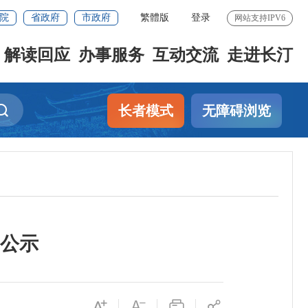
院
省政府
市政府
繁體版
登录
网站支持IPV6
解读回应
办事服务
互动交流
走进长汀
长者模式
无障碍浏览
公示