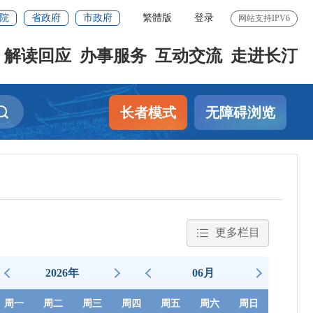
院
省政府
市政府
繁體版
登录
网站支持IPV6
解读回应
办事服务
互动交流
走进长汀
长者模式
无障碍浏览
更多栏目
2026年
06月
周一
周二
周三
周四
周五
周六
周日