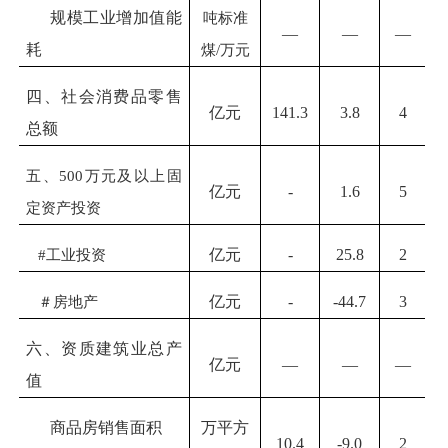
规模工业增加值能
吨标准
—
—
—
耗
煤
/万元
四、社会消费品零售
亿元
141.3
3.8
4
总额
五、
500万元及以上固
亿元
-
1.6
5
定资产投资
#工业投资
亿元
-
25.8
2
＃房地产
亿元
-
-
44.7
3
六、资质建筑业总产
亿元
—
—
—
值
商品房销售面积
万平方
10.4
-9.0
2