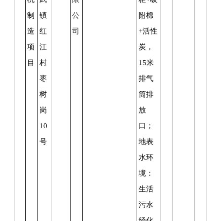
制
镇
公
附棉
造
红
司
+活性
项
江
炭，
目
村
15米
枣
排气
树
筒排
岗
放
10
口；
号
地表
水环
境：
生活
污水
经化