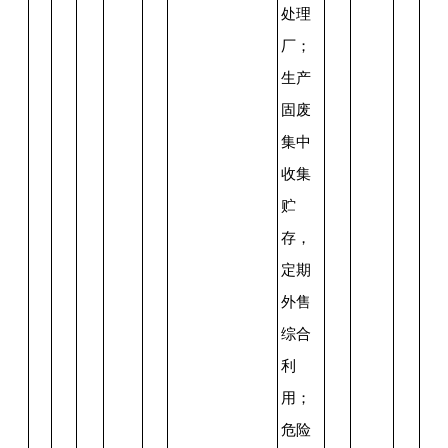
处理
厂；
生产
固废
集中
收集
贮
存，
定期
外售
综合
利
用；
危险