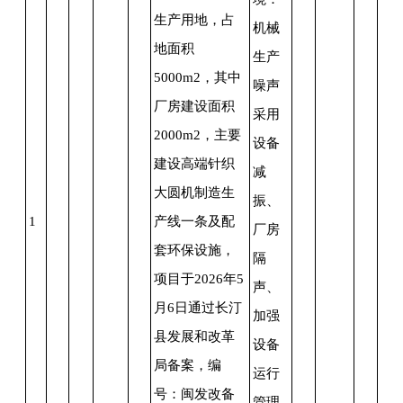
生产用地
，占
机械
地面积
生产
5000m2，其中
噪声
厂房建设面积
采用
2000m2，主要
设备
建设高端针织
减
大圆机制造生
振、
1
产线一条及配
厂房
套环保设施，
隔
项目于2026年5
声、
月6日通过长汀
加强
县发展和改革
设备
局备案，编
运行
号：闽发改备
管理