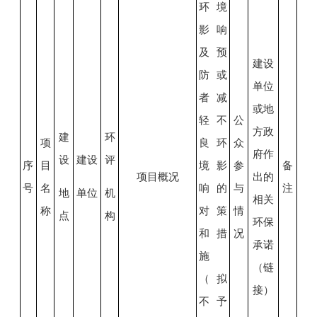
环境
影响
及预
建设
防或
单位
者减
或地
轻不
公
方政
建
环
项
良环
众
府作
设
建设
评
序
目
境影
参
备
项目概况
出的
号
名
响的
与
注
地
单位
机
相关
称
对策
情
点
构
环保
和措
况
承诺
施
（链
（拟
接）
不予