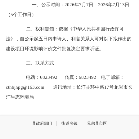
一、公示时间
：
20
26
年
7
月
7
日－
20
26
年
7
月
13
日
（
5个工作日）
二、权利告知：依据《中华人民共和国行政许可
法》，自公示起五日内申请人、利害关系人可对以下拟作出的
建设项目环境影响评价文件批复决定要求听证。
三、联系方式
电话：
6823492
传真：
6823492
电子邮箱：
cthbjhpg@163.com
通讯地址：
长汀县环中路
17号龙岩市长
汀生态环境局
县政府部门
街道乡镇
兄弟县市区