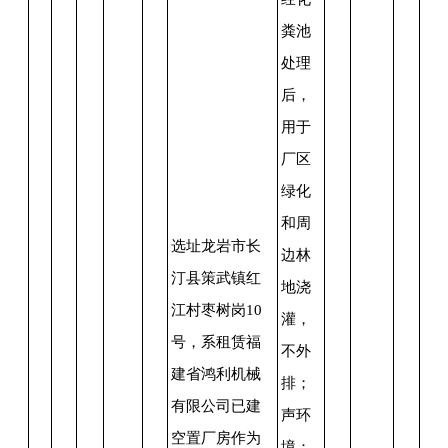
粪池
处理
后，
用于
厂区
绿化
和周
选址龙岩市长
边林
汀县策武镇红
地浇
江村枣树岗
10
灌，
号，系租赁福
不外
建省鸿利机械
排；
有限公司已建
声环
空置厂房作为
境：