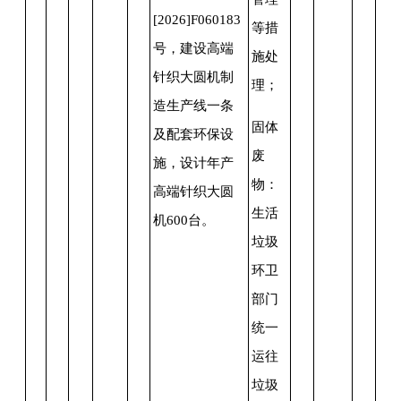
[2026]F060183
等措
号，建设高端
施处
针织大圆机制
理；
造生产线一条
固体
及配套环保设
废
施，设计年产
物：
高端针织大圆
生活
机600台。
垃圾
环卫
部门
统一
运往
垃圾