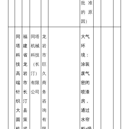
批准
的原
因）
同
福
同塔
龙
大气
塔
建
机械
岩
环
科
省
科技
市
境：
技
龙
（长
巨
涂装
高
岩
汀）
久
废气
端
市
有限
商
密闭
针
长
公司
务
喷漆
织
汀
咨
房，
大
县
询
通过
圆
策
有
水帘
机
武
限
柜
+吸