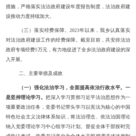
措施，严格落实法治政府建设年度报告制度，法治政府建
设推动力度持续加大。
（三）
落实经费保障
。
2023年以来，我乡认真落实
对法治
政府建设
工作的经费保障。
截至目前
，
共
安排法
治
政府
专项经费5
万元，有力地促进了
全乡法治政府建设
的深
入开展。
二、
主要
举措及成效
（一）强化法治学习，全面提高依法行政水平。
一
是坚持理论学习。
把深
入
学习贯彻习近平法治思想作为一
项重要政治任务，
党委书记
带头学习以宪法为核心的中国
特色社会主
义法律体系知识，将法治理念、依法治国理论
纳入党委理论学习中心组学习计划。督促全体干部按时完