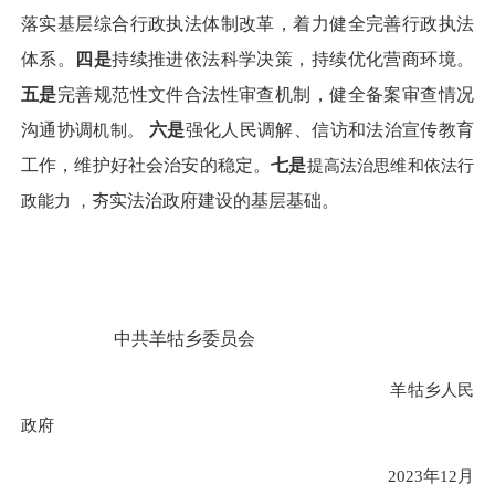
落实
基层综合行政执法体制改革，着力健全完善行政执法
体系。
四是
持续推进依法科学
决策
，
持续优化
营商环境。
五是
完善
规范性文件合法性审查机制，健全备案审查情况
沟通
协调
机制。
六是
强化人民调解、信访和法治宣传教育
工作，
维护
好
社会治安的稳定
。
七是
提高法治思维和依法行
政能力
，
夯实法治政府建设的基层基础。
中共羊牯乡委员会
羊牯乡人民
政府
2023年12月