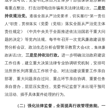
成学法考试，党委书记
亲自为全体乡干部授课讲述涉麻制
毒重点整治、打击治理电信诈骗有关法律法规
2
次
。
二是坚
持依规治党。
遵循全面从严治党要求，切实履行
“第一责任
人”职责，贯彻落实《
党委（党组）落实全面从严治党主体
责任规定
》《中共中央关于全面推进依法治国若干重大问
题的决定》等党内法规。每半年召开一次党
风廉政建设形
势分析会议、政治生态分析会暨警示教育大会
4
次
，
集体廉
政谈话
2
次。
三是坚持依法行政。
进一步明确法治政府建设
工作任务，建立重大决策
法律专业
协调研究机制，安排
司
法所所长
列席重点工作班子会。对法治建设重要工作亲自
部署、重大问题亲自过问、重点环节亲自协调、重要任务
亲自督办，层层压实责任。
党委书记监督下
未出现
干预司
法活动、插手具体案件处理的行为
。
（二）强化法律监督，全面提高行政管理效能。
一