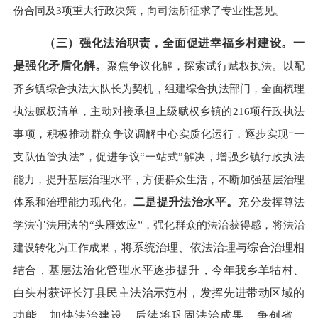
份合同及3项重大行政决策，向司法所征求了专业性意见。
（三）强化法治职责，全面促进幸福乡村建设。
一
是强化矛盾化解。
聚焦争议化解，探索试行赋权执法。以配
齐乡镇综合执法大队长为契机，组建综合执法部门，全面梳理
执法赋权清单，主动对接承担上级赋权乡镇的
216
项行政执法
事项，积极推动群众争议调解中心实质化运行，逐步实现“一
支队伍管执法”，促进争议“一站式”解决，增强乡镇行政执法
能力，提升基层治理水平，方便群众生活，不断加强基层治理
体系和治理能力现代化。
二是
提升法治水平。
充分
发挥尊法
学法守法用法的
“头雁效应”，强化群众的法治获得感，将法治
建设转化为工作成果，
将系统治理、依法治理与综合治理相
结合，基层法治化管理水平逐步提升，今年我乡羊牯村、
白头村获评长汀县民主法治示范村，发挥先进带动区域的
功能，加快法治建设，后续将巩固法治成果，争创省、