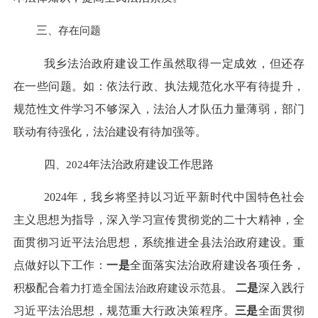
三
、存在问题
我
乡
法治政府建设工作虽然取得一定成效，但还存
在一些问题。如：
依法行政、
执法规范化水平有待提升，
规范性文件学习不够深入，
法治人才队伍力量薄弱
，
部门
联动有待
强化
，法治建设有待加强等。
四
、
202
4
年法治政府建设工作思路
202
4
年，我
乡
将坚持以习近平新时代中国特色社会
主义思想为指导，深入学习宣传贯彻党的二十大精神，全
面贯彻习近平法治思想，系统推进全县法治政府建设。重
点做好以下工作：
一是
全面落实法治政府建设各项任务
，
积极配合
着力打造全国法治政府建设示范县。
二是
深入践行
习近平法治思想，规范重大行政决策程序。
三是
全面
贯彻