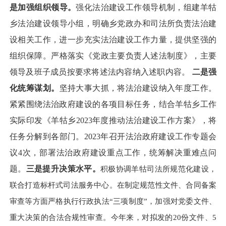
是
加强
组织领导。
强化
法治建设工作领导机制
，组建羊牯
乡
法治建设领导小组，明确
乡党政办
和
司法所
负责法治建
设相关工作，进一步充实法治建设工作力量，
提供
坚强的
组织保障
。严格落实《党政主要负责人述法制度》
，
主要
领导及班子成员按要求将述法内容纳入述职内容。
二是强
化
统筹谋划。
坚持大事大抓，将法治建设纳入年度工作。
紧紧围绕法治政府建设的各项目标任务，结合
羊牯乡
工作
实际印发《
羊牯乡
202
3
年度推动法治建设工作方案》，将
任务分解到各
部门。
202
3
年
召开法治政府建设工作专题会
议
4
次，部署法治政府建设
重点
工作，
统筹
解决
重难点
问
题。
三是提升决策水平。
积极协调羊牯司法所规范化建设，
联合打造标杆式司法服务中心。在制定规范性文件、合同备案
审查等方面严格执行行政执法
“三项制度”，加强对党委文件、
重大决策的合法合规性审查。今年来，对拟发的20份文件、5