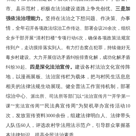
市、县示范村，积极在法治建设道路上争先创优。
三是加
强依法治理能力。
坚持
在法治之下想问题、作决策、办事
情，全年
召开各项政法综治工作传达、部署会议
20
余次，组织
全乡干部开展“清村扫楼”专项行动
6
次，确保各项政策法规宣
传到户，走访摸排落实到人。有力打击窝点犯罪，持续做好无
毒乡村建设。大力开展信访矛盾纠纷排查化解，成功化解矛盾
纠纷
30
起。
四
是
深化法治宣传
。
建
设
各村法治文化宣传阵
地，
以
漫画展板、
法治
宣传栏为载体，
把与村
民生活息息
相关的法律法规
生动展现
。
健全普法工作宣传机制，部署
综治中心、
派出所、司法所等部门以
“法治宣传月”“开学第一
课”“宪法宣传周”
“民法典宣传周”
为契机
举办
宣传
活动
10
次
，发放宣传资料
3000
余份，组建
法律
明白人、
法律
带头
人队伍
60
人，
评选
农村学法用法示范户
，引导
群众掌握基
本法律知识，提高全民法治素质。