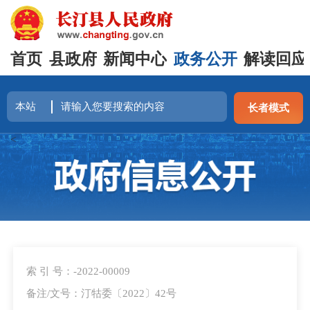
首页
县政府
新闻中心
政务公开
解读回应
长者模式
<
索 引 号：-2022-00009
备注/文号：汀牯委〔2022〕42号