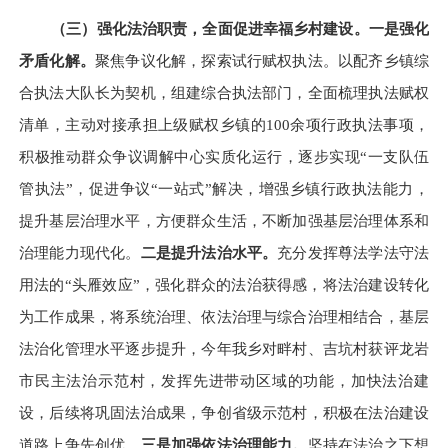
（三）强化法治职责，全面促进幸福乡村建设。
一是强化
矛盾化解。
聚焦争议化解，探索试行赋权执法。以配齐乡镇综
合执法大队长为契机，组建综合执法部门，全面梳理执法赋权
清单，主动对接承担上级赋权乡镇的
100
余项行政执法事项，
积极推动群众争议调解中心实质化运行，逐步实现“一支队伍
管执法”，促进争议“一站式”解决，增强乡镇行政执法能力，
提升基层治理水平，方便群众生活，不断加强基层治理体系和
治理能力现代化。
二是
提升法治水平。
充分
发挥尊法学法守法
用法的
“头雁效应”，强化群众的法治获得感，将法治建设转化
为工作成果，
将系统治理、依法治理与综合治理相结合，基层
法治化管理水平逐步提升，今年我乡对畔村、吉坑村获评龙岩
市民主法治示范村，发挥先进带动区域的功能，加快法治建
设，后续将巩固法治成果，争创省级示范村，积极在法治建设
道路上争先创优。
三是加强依法治理能力。
坚持在法治之下想