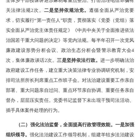
全体乡干部授课讲述涉麻制毒重点整治、打击治理电信诈骗有
关法律法规
2
次
。
二是坚持依规治党。
遵循全面从严治党要
求，切实履行
“第一责任人”职责，贯彻落实《
党委（党组）落
实全面从严治党主体责任规定》《中共中央关于全面推进依法
治国若干重大问题的决定》等党内法规。每半年召开一次党风
廉政建设形势分析会议、政治生态分析会暨警示教育大会
4
次
，
集体廉政谈话
2
次。
三是坚持依法行政。
进一步明确法治
政府建设工作任务，建立重大决策法律专业协调研究机制，安
排司法所所长列席重点工作班子会。对法治建设重要工作亲自
部署、重大问题亲自过问、重点环节亲自协调、重要任务亲自
督办，层层压实责任。党委书记监督下未出现干预司法活动、
插手具体案件处理的行为。
（二）强化法治监督，全面提高行政管理效能。
一是
加强
组织领导。
强化法治建设工作领导机制，组建羊牯乡法治建设