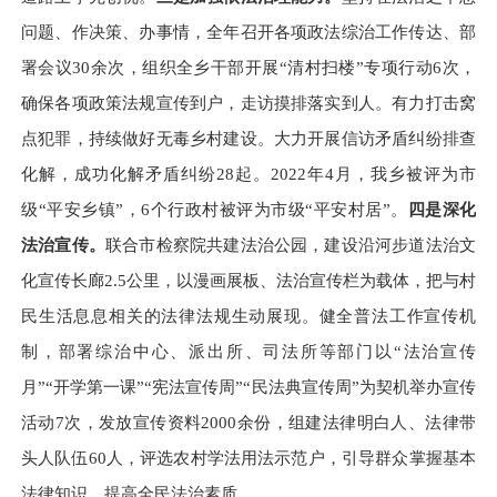
问题、作决策、办事情，全年
召开各项政法综治工作传达、部
署会议
30
余次，组织全乡干部开展“清村扫楼”专项行动
6
次，
确保各项政策法规宣传到户，走访摸排落实到人。有力打击窝
点犯罪，持续做好无毒乡村建设。大力开展信访矛盾纠纷排查
化解，成功化解矛盾纠纷
28
起。
2022
年
4
月，我乡被评为市
级“平安乡镇”，
6
个行政村被评为市级“平安村居”。
四
是
深化
法治宣传
。
联合市检察院共建法治公园，建设
沿河步道法治文
化宣传长廊
2.5公里，
以漫画展板、法治宣传栏为载体，把与村
民生活息息相关的法律法规生动展现。健全普法工作宣传机
制，部署综治中心、
派出所、司法所等部门以
“法治宣传
月”“开学第一课”“宪法宣传周”
“民法典宣传周”为契机举办宣传
活动7次，发放宣传资料2000余份，组建法律明白人、法律带
头人队伍60人，评选农村学法用法示范户，引导群众掌握基本
法律知识，提高全民法治素质。