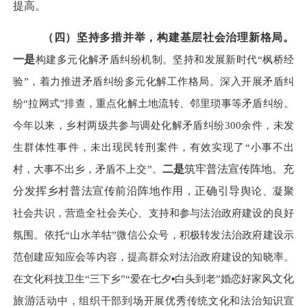
提高。
（四）坚持多措并举，构建基层社会治理新格局。
一是
构建多元化解矛盾纠纷机制。坚持和发展新时代
“枫桥经
验”，
着力推进矛盾纠纷多元化解工作格局。深入开展矛盾纠
纷
“拉网式”排查，重点化解土地流转、邻里琐事等矛盾纠纷。
今年以来，乡村两级共参与调处化解矛盾纠纷300余件，未发
生群体性事件，未出现民转刑案件，有效实现了“小事不出
村，大事不出乡，矛盾不上交”。
二是
筑牢普法宣传阵地。充
分发挥乡村普法宣传前沿阵地作用，正确引导舆
论、凝聚
社会共识，营造全社会关心、支持和参与法治政府建设的良好
氛围。依托
“山水羊牯”微信公众号，积极转发法治政府建设示
范创建应知应会等内容，提高群众对法治政府建设的知晓率。
在文化科技卫生“三下乡”“爱在七夕▪白头到老”婚恋好家风
文化
旅游
活动中，组织干部到场开展优秀传统文化和法治知识宣