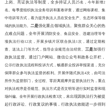
上岗、亮证
执法等制度，全乡持证人员
25
名，今年新增
2
名。每季度组织执法业务培训和案卷评查，通过网络课程、集
中培训等方式，着力提升执法人员在安全生产、生态环保等领
域的执法能力。
二是
强化重点领域执法。聚焦群众关心的热
点难点问题，全年开展消
防安全、食品安全、违建治理等专
项执法行动
12次，开展乡镇片区联合执法1次，通过定期检
查、送法上门等方式，指导企业规范合法经营。
三是
加强行
政执法监督。通过门户网站、微信公众号和政务公开栏，
公
示行政执法流程和投诉方式，畅通群众投诉举报渠道，充分
保障群众参与执法监督的权利。开展伴随式执法
4次，由司法
所作为监督部门，全过程、零距离观摩并监督执法行为，重点
对执法程序是否规范、执法方式是否文明等进行实时监督和现
场纠偏。全年开展行政执法检查
3
次，未出现因执法行为被提
起行政诉讼、行政复议的事项，行政执法效能进一步得到