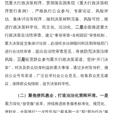
范重大行政决策程序。
贯彻落实国务院《重大行政决策程
序暂行条例》，严格执行公众参与、专家论证、风险评
估、集体讨论等程序，做到决策材料完备、风险可控，推
进行政决策科学化、民主化、法治化。
二是
全面推进重大
行政决策合法性审查。
建立
“事前审查+全程跟踪”审查机制，
重大决策提交集体讨论前，必须经乡法律顾问和
法制
审核部门
进行合法性审查，
提出
合法性审查意见，有效防范决策法律
风险。
三是
拓宽群众参与重大行政决策渠道。坚
持
“开门决
策”，对涉及群众切身利益的重大事项，通过乡村宣传栏、微
信公众号等渠道，广泛征求社会公众意见，收集群众意见建
议，保障群众知情权，提升决策科学性。
（二）聚焦便民惠企，打造法治化营商环境。
一是
着力
深化
“放管服”改革。持续推进政务服务标准化、规范化、
便利化，全面推行
“一次性告知”“最多跑一次”和“帮办代办”服