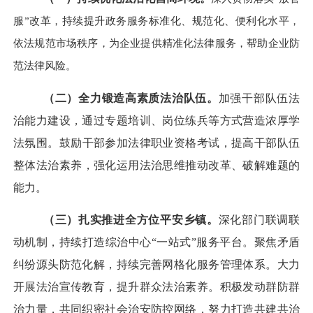
服”改革，持续提升政务服务标准化、规范化、便利化水平，
依法规范市场秩序，为企业提供精准化法律服务，帮助企业防
范法律风险。
（
二
）
全力锻造高素质
法治队伍。
加强干部队伍法
治能力建设，通过专题培训、岗位练兵等方式营造浓厚学
法氛围
。
鼓励
干部
参加法律职业资格考试，提高干部队伍
整体法治
素养，强化
运用法治思维推动改革、破解难题的
能力。
（三）扎实推进全方位平安乡镇
。
深化
部门联调联
动
机制，
持续
打造
综治中心
“一站式”
服务
平台
。聚焦矛盾
纠纷源头防范化解，持续完善网格化服务管理体系。
大力
开展法治宣传教育，提升群众法治素养。积极发
动群防群
治力量，共同织密社会治安防控网络，努力打造共建共治