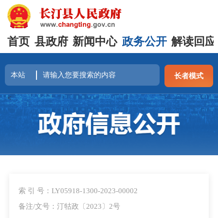
首页
县政府
新闻中心
政务公开
解读回应
长者模式
<
索 引 号：LY05918-1300-2023-00002
备注/文号：汀牯政〔2023〕2号