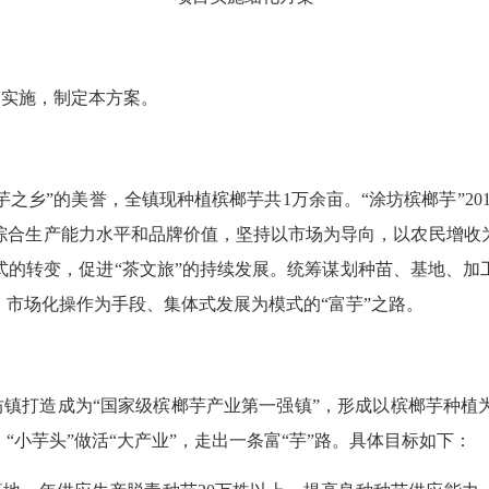
的实施，制定本方案。
芋之乡”的美誉，全镇现种植槟榔芋共
1
万
余
亩。
“涂坊槟榔芋”2
综合生产能力水平和品牌价值，坚持以市场为导向，以农民增收
式的转变
，
促进
“
茶文旅
”
的持续发展。统筹谋划种苗、基地、加
、市场化操作为手段、集体式发展为模式的
“富芋”之路。
坊镇打造成为
“国家级槟榔芋产业第一强镇”，形成以槟榔芋种植
小芋头”做活“大产业”，走出一条富“芋”路。具体目标
如下
：