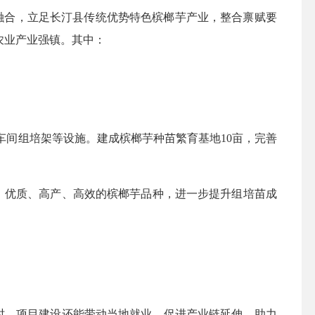
融合，立足长汀县传统优势特色槟榔芋产业，整合禀赋要
农业产业强镇
。
其中：
车间组培架等设施。建成槟榔芋种苗繁育基地10亩，完善
、优质、高产、高效的槟榔芋品种，进一步提升组培苗成
。
时，项目建设还能带动当地就业，促进产业链延伸，助力