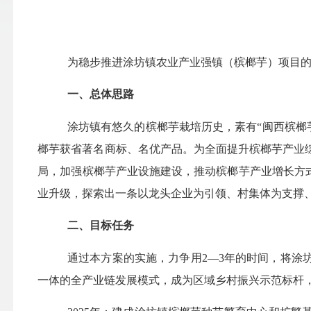
为稳步推进涂坊镇农业产业强镇（槟榔芋）项目
一、总体思路
涂坊镇有悠久的槟榔芋栽培历史，素有
“闽西槟榔
榔芋获省著名商标、名优产品。
为全面提升槟榔芋产业
局，加强槟榔芋产业设施建设，
推动
槟榔芋产业增长方
业升级，探索出一条以龙头企业为引领、村集体为支撑
二、目标
任务
通过本
方案的
实施，力争用
2—3年的
时间
，将涂
一体的全产业链发展模式，成为区域乡村振兴示范标杆，“