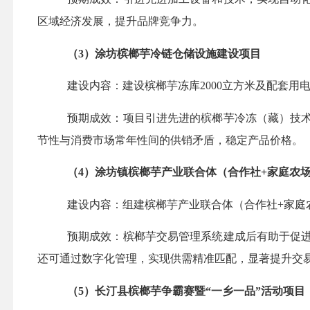
区域经济发展，提升品牌竞争力。
（
3
）涂坊槟榔芋冷链仓储设施建设项目
建设内容：
建设槟榔芋冻库
2000立方米及配套用
预期成效：项目引进先进的槟榔芋冷冻（藏）技
节性与消费市场常年性间的供销矛盾，稳定产品价格。
（
4
）涂坊镇槟榔芋产业联合体（合作社
+家庭农
建设内容：
组建槟榔芋产业联合体（合作社
+家庭
预期成效：槟榔芋交易管理系统建成后有助于促
还可通过数字化管理，实现供需精准匹配，显著提升交
（
5
）长汀县槟榔芋争霸赛暨
“一乡一品”活动项目