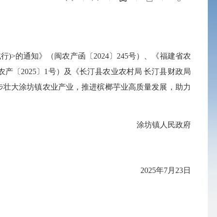
行)
>的通知
》
（
闽农产函〔
2024〕245号
）、《福建省农
农产〔
2025
〕
1号）
及《
长汀县农业农村局
长汀县财政局
步壮大
涂坊镇
农业产业，推进
槟榔芋
业高质量发展，助力
涂坊镇人民政府
202
5
年
7
月
23
日