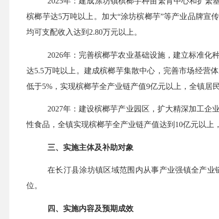
2025年：建成涂坊镇槟榔芋种苗繁育中心和扩繁
槟榔芋达
5万吨以上
。
加大
“涂坊槟榔芋”等产业品牌宣
均可支配收入达到2.80万元以上。
2026年：完善槟榔芋农业基础设施，建立标准化
达
5.5万吨以上
。
建成槟榔芋集散中心，完善市场经营体
低于
5%，实现槟榔芋全产业链产值9亿元以上，全镇居民
2027年：建设槟榔芋产业园区，扩大精深加工企业
性食品，全镇实现槟榔芋全产业链产值达到
10亿元以上
三、实施主体及补助对象
在长汀县涂坊镇区域范围内从事产业强镇全产业
位。
四、实施内容
及预期成效