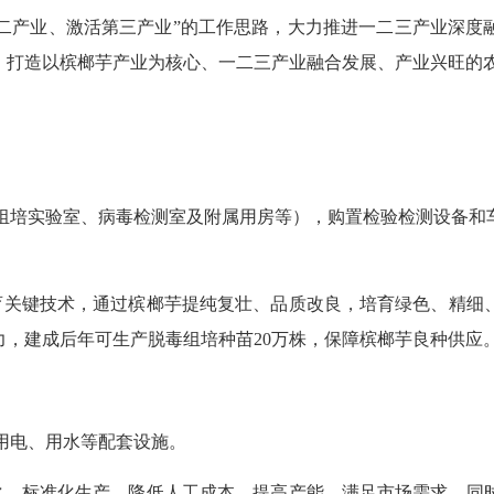
第二产业、激活第三产业”的工作思路，大力推进一二三产业深度
，打造以槟榔芋产业为核心、一二三产业融合发展、产业兴旺的
含组培实验室、病毒检测室及附属用房等），购置检验检测设备和
育关键技术，通过槟榔芋提纯复壮、品质改良，培育绿色、精细
力，建成后年可生产脱毒组培种苗
20万株，保障槟榔芋良种供应
用电、用水等配套设施。
化、标准化生产，降低人工成本，提高产能，满足市场需求。同