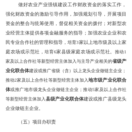
做好农业产业强镇建设工作财政资金的落实工作，
强化财政资金的激励引导作用，加强规划引导，开展项目
资金的整合与统筹使用
，
督促相关资金的拨付；
对新型农
业经营主体
提供各项
金融服务
的指导；
加强农业企业和农
民专业合作社的管理和指导
，
培育
3
家
以上
地市级及以上家
庭农场或示范社
，
培育
6
家县级家庭农场或示范社
。
推动
1
家及以上合作社等新型经营主体加入与主导产业相关的
省级产
业化联合体
建设或推广省级（含）以上龙头企业做链主企业；
推动
2家及以上合作社等新型经营主体加入
地市级产业化联合
体
或推广地市级龙头企业做链主企业；推动
5家及以上合作社
等新型经营主体加入
县级产业化联合体
建设或推广县级龙头
企业做链主企业。
（
五
）
项目办职责