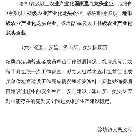
培育
1家及以上
农业产业化国家重点龙头企业
、或培育
2家及以上
省级农业产业化龙头企业
、或培育
3家及以上
地市
级农业产业化龙头企业
、或培育
5家及以上
县级农业产业化
龙头企业。
（
六
）
纪委、安监、派出所、执法队
职责
纪委办定期督查各成员单位工作进展情况，视情况
每月或
每半月组织一次工作督查，派专人组成督查小组前往各成
员单位检查建设工作完成情况和相关资料
；
安监站
确保
项
目建设过程中的
安全生产、安全建设
；
派出所、执法队应
对可能存在的突发安全问题及维护生产建设稳定
。
涂坊镇人民政府