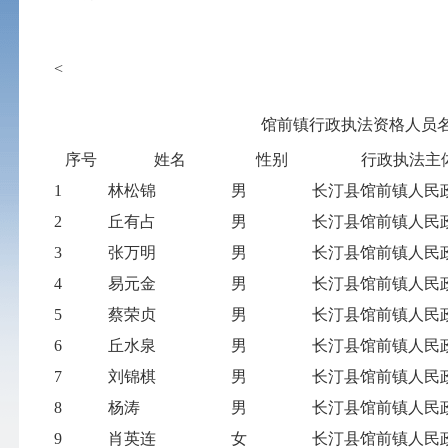
<
馆前镇行政执法资格人员
序号
姓名
性别
行政执法主
1
林松锦
男
长汀县馆前镇人民
2
丘有占
男
长汀县馆前镇人民
3
张万明
男
长汀县馆前镇人民
4
易元金
男
长汀县馆前镇人民
5
蔡荣贞
男
长汀县馆前镇人民
6
丘水泉
男
长汀县馆前镇人民
7
刘锦棋
男
长汀县馆前镇人民
8
杨涛
男
长汀县馆前镇人民
9
肖英连
女
长汀县馆前镇人民