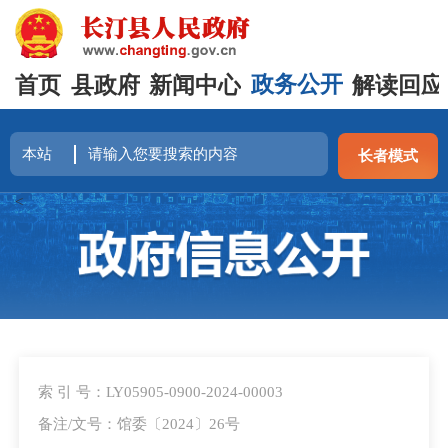
首页
县政府
新闻中心
政务公开
解读回应
长者模式
<
索 引 号：LY05905-0900-2024-00003
备注/文号：馆委〔2024〕26号