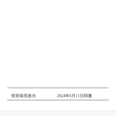
馆前镇党政办
20
2
4
年
6
月
11
日
印发