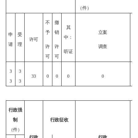
（件）
不
撤
其
予
销
立案
申
受
中：
许可
请
理
许
许
调查
听证
可
可
3
3
33
0
0
0
0
3
3
行政强
制
行政征收
（件）
行政
行政