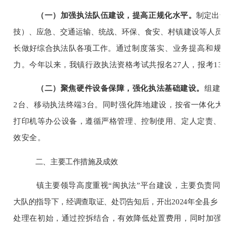
（一）
加强执法队伍建设
，
提高正规化水平
。
制定出台
技）
、
应急
、
交通运输
、统战、环保、食安、
村镇建设
等人员和
长做好综合执法队各项工作
。
通过制度落实、业务提高和规范
力
。
今年以来
，我镇行政执法资格考试共报名
27人，报考13人
（二）
聚焦硬件设备保障
，
强化执法基础建设
。
组建综
2台、移动执法终端3台。
同时强化
阵地建设，
按省一体化大
打印机等办公设备
，
遵循严格管理、控制使用、定人定责、确
效安全。
二、
主要工作措施及成效
镇
主要
领导高度重视
“闽
执法
”
平台建设，主要负责同志
大队的指导下，经调查取证、处罚告知后，开出2024年全县乡
处理在初始，通过控拆结合，有效降低处置费用
，同时
加强园