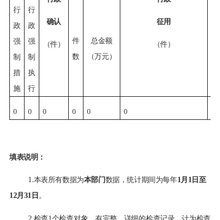
行
行
确认
征用
政
政
件
总金额
强
强
（件）
（件）
数
（万元）
制
制
措
执
施
行
0
0
0
0
0
0
填表说明：
1.
本表所有数据为
本部门
数据，统计期间为每年
1
月
1
日至
12
月
31
日
。
2.
检查
1
个检查对象，有完整、详细的检查记录，计为检查