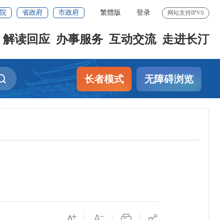
院
省政府
市政府
繁體版
登录
网站支持IPV6
解读回应
办事服务
互动交流
走进长汀
长者模式
无障碍浏览