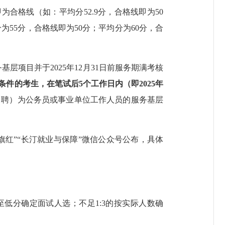
即为合格线（如：平均分
52.9
分，合格线即为
50
分为
55
分，合格线即为
50
分；平均分为
60
分，合
务基层项目并于
202
5
年
12
月
31
日前服务期满考核
条件的考生，在笔试后
5
个工作日内（即
202
5
年
（聘）为公务员或事业单位工作人员的服务基层
旗红
”“
长汀就业与保障
”
微信公众号公布，具体
至低分确定面试人选；不足
1:3
的按实际人数确