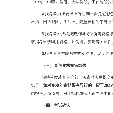
（中专、中职）阶段、大学阶段、工作阶段的
4.
报考者须按要求上传近期正面免冠彩
不清、网络截图、生活照、随意自拍的半身照
5.
报考者应严格按照招聘岗位所需资格
取消考试或聘用资格。凡伪造、变造有关证件
6.
报考者所留联系方式应准确无误
，
并
（三）查询
资格初审
结果
招聘单位或其主管部门
负责
对考生提交
结果
。
如对资格初审结果有异议的，
应于
2025
由报考人员负责。对于招聘单位无正当理由拒
（四）
考试确认