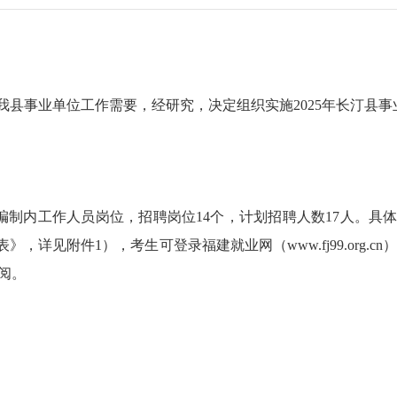
我
县
事业单位工作需要，经研究，决定组织实施
202
5
年
长汀县
事
编制内工作人员
岗位
，招聘岗位
14
个，计划招聘人
数
17人
。
具
表》
，详见附件
1
）
，
考生可登录
福建就业网（
www.fj99.org.c
阅。