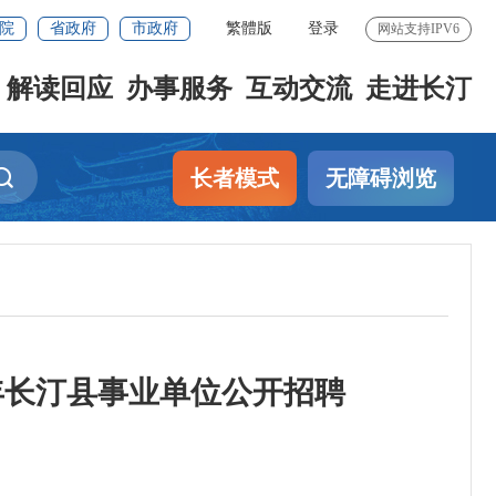
院
省政府
市政府
繁體版
登录
网站支持IPV6
解读回应
办事服务
互动交流
走进长汀
长者模式
无障碍浏览
年长汀县事业单位公开招聘