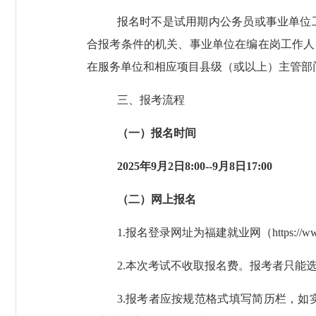
报名时不是试用期内公务员或事业单位
合报考条件的机关
、
事业单位在编在岗工作人
在服务单位和相应项目县级（或以上）主管部
三、报考流程
（一）报名时间
202
5
年
9
月
2
日
8
:00--
9
月
8
日
17:00
（二）网上报名
1.
报名
登录网址为
福建就业网（
https://w
2.
本次考试不收取报名费。
报考者只能
3.
报考者应按规范格式填写简历栏，如