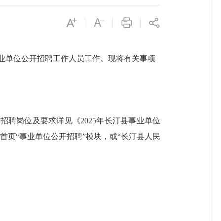
业单位公开招聘工作
人员工作
。现将有关事项
体
招聘
岗位
及要求
详见《
2025
年
长汀县
事业单位
n）首页
“事业单位公开招聘”模块
，
或
“
长汀县人
民