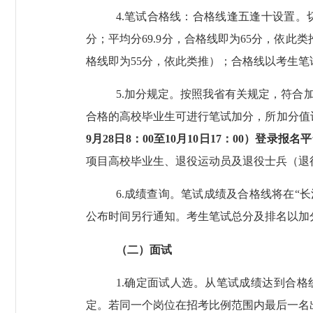
4
.
笔试合格线：
合格线逢五逢十设置。
分；平均分
69.9
分，合格线即为
65
分，依此类
格线即为
55
分，依此类推）
；合格线以考生笔
5
.
加分规定。按照我省有关规定，符合
合格的高校毕业生可进行笔试加分，所加分值
9
月
28
日
8
：
00
至
10
月
10
日
17
：
00
）登录报名平
项目高校毕业生、退役运动员及退役士兵（退
6
.
成绩查询。笔试成绩及合格线将在
“
长
公布时间另行通知。考生笔试
总分
及排名以加
（二）面试
1.
确定面试人选。
从笔试成绩达到合格
定。
若同一个岗位在招考比例范围内最后一名