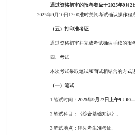
通过资格初审的报考者应于
202
5
年
9
月
2
202
5
年
9
月
10
日
17:00
准时关闭考试确认操作程
（五）打印准考证
通过资格初审并完成考试确认手续的报
四、考试
本次考试采取笔试和面试相结合的方式
（一）笔试
1.
笔试时间：
202
5
年
9
月
27
日上午
9
：
00—
2.
笔试科目：
《综合基础知识》。
3
.
笔试地点：详见考生准考证。