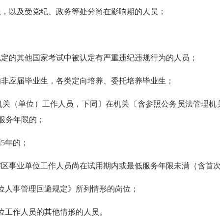
员
，以及受党纪、政务等处分尚在影响期的人员
；
；
规定的其他国家考试中被认定有严重
违纪违规行为的人员；
的非应届毕业生，各类定向培养、委托培养毕业生；
机关（单位）工作人员
，下同〕
在机关
〔含参照公务员法管理
机
服务年限的；
满
5年的；
辖区事业单位工作人员尚在
试用期内或
最低服务年限
未满（含
首
位人事管理回避规定》所列情形的岗位；
位工作人员的其他情形的人员
。