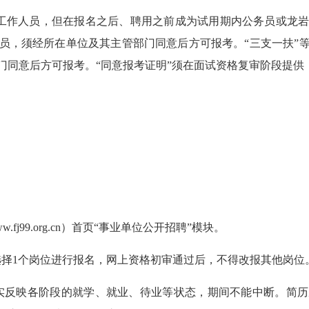
工作人员，但在报名之后、聘用之前成为试用期内公务员或
龙
员，须经所在单位
及其
主管部门同意后方可报考。
“三支一扶”
门同意后方可报考。
“同意报考证明”须在
面试
资格复审阶段提供
ww.fj99.org.cn
）首页
“
事业单位公开招聘
”
模块。
选择
1
个岗位进行报名，网上资格初审通过后，不得改报其他岗位
实反映各阶段的就学、就业、待业等状态，期间不能中断。简历