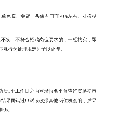
，单色底、免冠、头像占画面
70%
左右。对模糊
息不实，不符合招聘岗位要求的，一经核实，即
违规行为处理规定》予以处理。
功后
1
个工作日之内登录
报名
平台
查询资格初审
审结果而错过申诉或改报其他岗位机会的，后果
申诉。