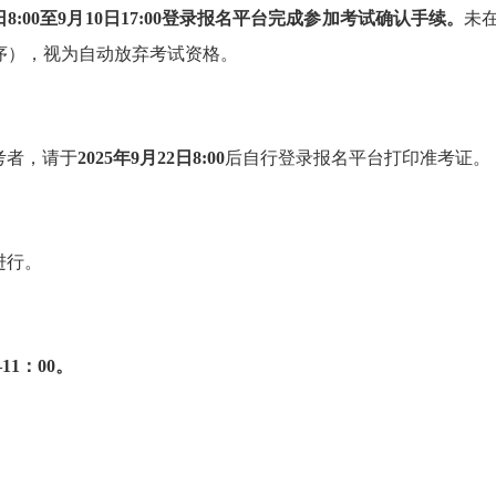
日
8
:00
至
9
月
10
日
17:00
登录报名平台完成参加考试确认手续。
未
序），
视为自动放弃考试资格
。
考者，请于
2025
年
9
月
22
日
8
:00
后
自行登录报名
平台
打印准考证。
进行。
11
：
00
。