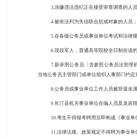
3.涉嫌违法
违纪
正在接受审查
调查的
人
4.被依法列为失信联合惩戒对象的
人员
5.在各级公务员
或
事业单位考试
和法律
6.
现役军人，普通高等院校全日制在读
7
.
新录用
公务员〔含参照公务员法管理
当地公务员主管部门或单位组织人事部门约定
8.公务员或
事业单位工作人员被辞退未
9
.长汀县机关事业单位在编人员
及
龙岩
10
.
考生不得报考
聘用后即构成
《事业单
1
1
.法律法规、政策规定不得聘为事业单