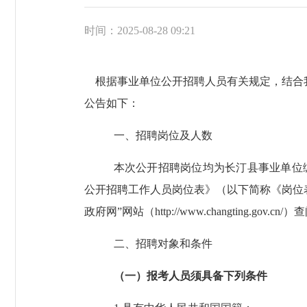
时间：2025-08-28 09:21
根据
事业单位公开招聘人员有关
规定，结合
公告如下：
一、招聘岗位
及人数
本次公开招聘岗位均为
长汀县
事业单位
公开招聘
工作人员
岗位表》（以下简称《岗位
政府
网
”网
站
（
http://www.
changting.gov
.
cn
/
）查
二、
招聘对象和
条件
（一）
报考人员须具备下列条件