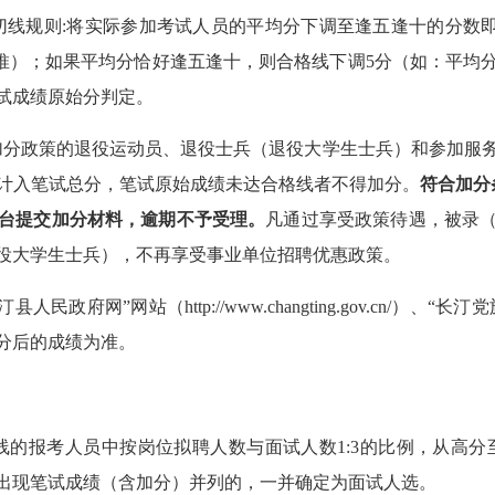
切线规则
:
将实际参加考试人员的平均分下调至逢五逢十的分数
推）；如果平均分恰好逢五逢十，则合格线下调
5
分（如：平均
试成绩原始分判定
。
加分政策的退役运动员、退役士兵（退役大学生士兵）和参加服
计入笔试
总分
，笔试原始成绩未达合格线者不得加分。
符合加分
台提交加分材料，逾期不予受理。
凡通过享受政策待遇，被录
役大学生士兵），不再享受事业单位
招聘
优惠政策。
汀县人
民政府
网
”网
站
（
http://www.
changting.gov
.
cn
/
）
、
“
长汀党
分后的成绩为准。
线的报考人员中按岗位拟聘人数与面试人数
1:3
的比例，从高分
出现笔试成绩（含加分）并列的，一并确定为面试人选。