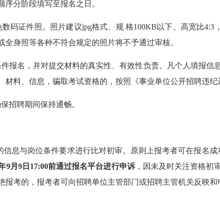
顺序分阶段填写至报名之日。
色数码证件照。照片建议
jpg
格式、规
格
100KB
以下、高宽比
4:3
或全身照等各种不符合规定的照片将不予通过审核。
条件报名，并对提交材料的真实性、有效性负责。凡个人填报信
、材料、信息，骗取考试资格的，按照《事业单位公开招聘违纪
确保招聘期间保持通畅。
的信息与岗位条件要求进行比对初审。
原则上
报考者
可在报名成
年
9
月
9
日
17:00
前通过报名平台进行申诉
，因未及时关注资格初
绝报考的，报考者可向招聘单位主管部门或招聘主管机关反映和