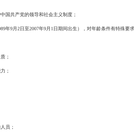
护中国共产党
的
领导
和
社会主义制度；
989年9月2日至2007年9月1日期间出生），对年龄条件有特殊
素质；
能力
；
的人员；