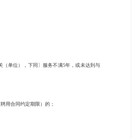
关（单位）
，下同〕
服务不满
5年，或未达到与
次聘用合同约定期限
）
的；