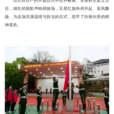
仪式在庄严的升旗仪式中拉开帷幕。全体师生肃立注
目，雄壮的国歌声响彻操场，五星红旗冉冉升起、迎风飘
扬，为这场充满温情与担当的仪式，筑牢了向善向美的精
神底色。