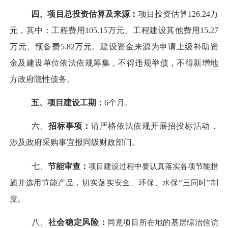
四、
项目总投资估算及来源：
项目投资估算
126.24万
元
，其中：工程费用
105.15
万元、工程建设其他费用
15.27
万元、预备费
5.82
万元。
建设资金
来源为
申请
上级补助资
金及建设单位依法依规筹集，不得违规举债，不得新增地
方政府隐性债务。
五、
项目建设工期：
6
个月。
六、
招标事项：
请严格依法依规开展招投标活动，
涉及政府采购事宜报同级财政部门。
七、
节能审查：
项目建设过程中要认真落实各项节能措
施并选用节能产品，切实落实安全、环保、水保
“三同时”制
度。
八、
社会稳定风险：
同意项目所在地的基层综治信访