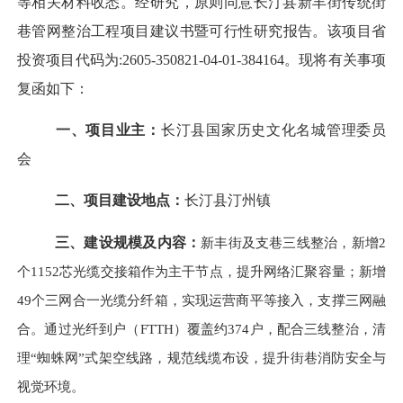
等相关材料收悉。经研究，
原则同意长汀县新丰街传统街
巷管网整治工程项目
建议书暨可
行性研究报告
。
该项目省
投资项目代码为
:2605-350821-04-01-384164
。现将有关事项
复函如下：
一、
项目业主：
长汀县国家历史文化名城管理委员
会
二、
项目建设地点：
长汀县汀州镇
三、
建设规模及内容：
新丰街及支巷三线整治，新增
2
个1152芯光缆交接箱作为主干节点，提升网络汇聚容量；新增
49个三网合一光缆分纤箱，实现运营商平等接入，支撑三网融
合。通过光纤到户（FTTH）覆盖约374户，配合三线整治，清
理“蜘蛛网”式架空线路，规范线缆布设，提升街巷消防安全与
视觉环境。