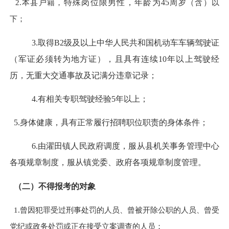
2.本县户籍，
特殊岗位限男性，
年龄为
45
周岁（含）以
下；
3
.取得
B2级及
以上中华人民共和国机动车车辆驾驶证
（军证必须转为地方证），且具有连续
10
年以上驾驶经
历，无重大交通事故及记满分违章记录
；
4.有相关专职驾驶经验5年以上；
5
.身体健康，具有正常履行招聘职位职责的身体条件
；
6
.由濯田镇人民政府调度，服从县机关事务管理中心
各项规章制度，服从镇党委
、
政府各项规章制度管理。
（二）不得报考的对象
1.曾因犯罪受过刑事处罚的人员、曾被开除公职的人员、曾受
党纪或政务处罚或正在接受立案调查的人员；