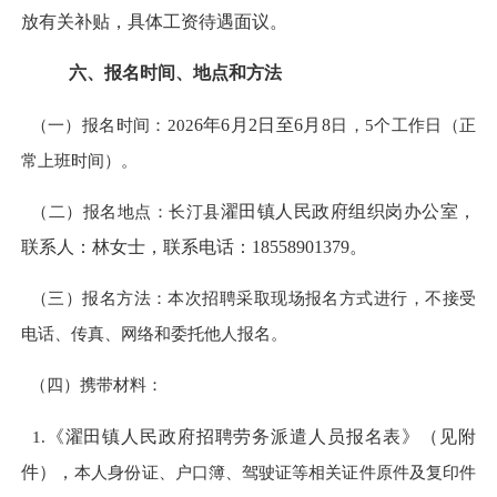
放有关补贴，具体工资待遇面议
。
六、报名时间、地点和方法
（一）报名时间：202
6
年
6
月
2
日至
6
月
8
日，
5个工作日（正
常上班时间）。
（二）报名地点：长汀县
濯田
镇人民政府组织岗办公室，
联系人：
林女士
，联系电话：
18558901379
。
（三）报名方法：本次招聘采取现场报名方式进行，不接受
电话、传真、网络和委托他人报名。
（四）携带材料：
1.
《濯田镇人民政府招聘劳务派遣人员报名表》（见附
件），
本人身份证、户口簿、驾驶证等相关证件原件及复印件