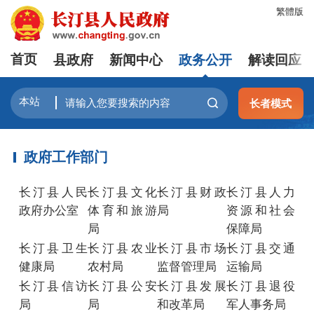
繁體版
首页
县政府
新闻中心
政务公开
解读回应
长者模式
政府工作部门
长汀县人民
长汀县文化
长汀县财政
长汀县人力
政府办公室
体育和旅游
局
资源和社会
局
保障局
长汀县卫生
长汀县农业
长汀县市场
长汀县交通
健康局
农村局
监督管理局
运输局
长汀县信访
长汀县公安
长汀县发展
长汀县退役
局
局
和改革局
军人事务局