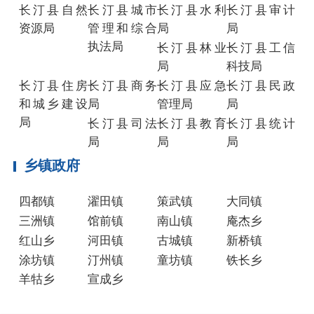
长汀县自然
长汀县城市
长汀县水利
长汀县审计
资源局
管理和综合
局
局
执法局
长汀县林业
长汀县工信
局
科技局
长汀县住房
长汀县商务
长汀县应急
长汀县民政
和城乡建设
局
管理局
局
局
长汀县司法
长汀县教育
长汀县统计
局
局
局
乡镇政府
四都镇
濯田镇
策武镇
大同镇
三洲镇
馆前镇
南山镇
庵杰乡
红山乡
河田镇
古城镇
新桥镇
涂坊镇
汀州镇
童坊镇
铁长乡
羊牯乡
宣成乡