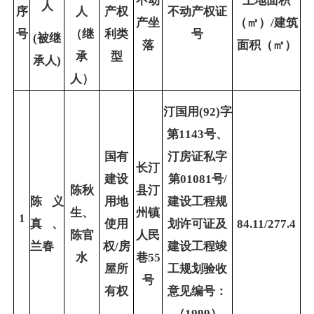
不动
土地面积
人
序
人
产权
不动产权证
产坐
（㎡）/建筑
号
（继
利类
号
(
被继
落
面积（㎡）
承
型
承人)
人）
汀国用(92)字
第1143号、
国有
汀房证私字
长汀
建设
第01081号/
陈秋
县汀
陈义
用地
建设工程规
生、
州镇
1
真、
使用
划许可证及
84.11/277.4
陈官
人民
兰春
权/房
建设工程竣
水
巷55
屋所
工规划验收
号
有权
意见编号：
（1999）