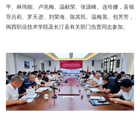
平、林伟能、卢兆梅、温献荣、张源峰、连玲娜，县领
导吕莉、罗天进、刘荣海、陈其民、温梅英、包芳芳，
闽西职业技术学院及长汀县有关部门负责同志参加。