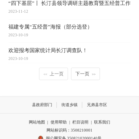
“四下基层”丨 长汀县领导调研主题教育暨五经普工作
2023-11-12
福建专属“五经普”海报（部分选登）
2023-10-19
欢迎报考国家统计局长汀调查队！
2023-10-19
上一页
下一页
<<
>>
县政府部门
街道乡镇
兄弟县市区
网站地图
|
使用帮助
|
栏目说明
|
联系我们
网站标识码：3508210001
闽公网安备 35082102000140号