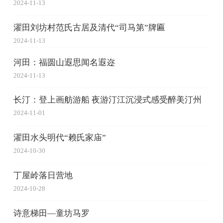
2024-11-13
濯田刘坊村范氏古居及清代“司马第”牌匾
2024-11-13
河田：福圆山遐思闻名遐迩
2024-11-13
长汀：登上画舫游船 夜游汀江沉浸式感受醉美汀州
2024-11-01
濯田水头明代“赖氏家庙”
2024-10-30
丁屋岭落日营地
2024-10-28
诗意梯田—童坊马罗