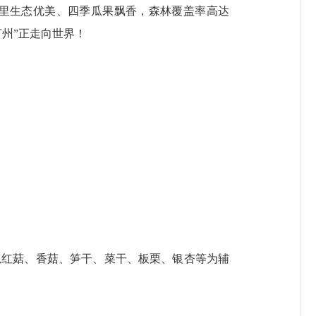
这里生态优美、四季瓜果飘香，森林覆盖率高达
汀州”正走向世界！
红菇、香菇、笋干、菜干、板栗、银杏等为辅