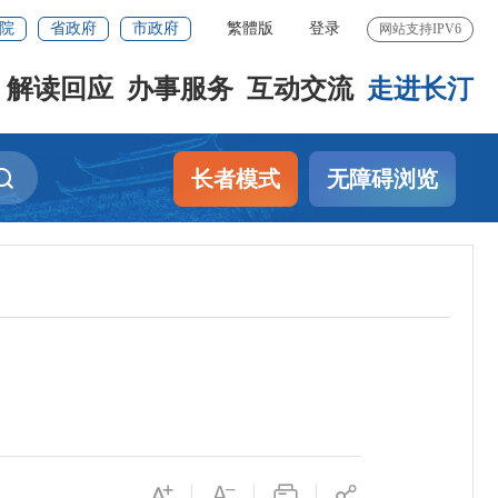
院
省政府
市政府
繁體版
登录
网站支持IPV6
解读回应
办事服务
互动交流
走进长汀
长者模式
无障碍浏览