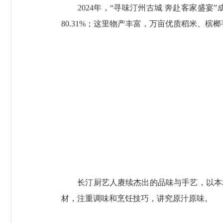
2024年，“寻味汀州古城 奔赴客家盛宴
80.31%；这里物产丰富，万亩优质稻米、
长汀厨艺人赓续杰出的品味与手艺，以本地
材，注重调味和烹饪技巧，讲究原汁原味。