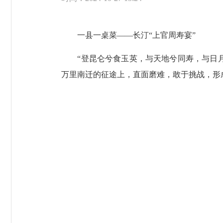
一县一桌菜——长汀“上官周寿宴”
“登昆仑兮食玉英，与天地兮同寿，与日月
万里南迁的征途上，直面磨难，敢于挑战，形