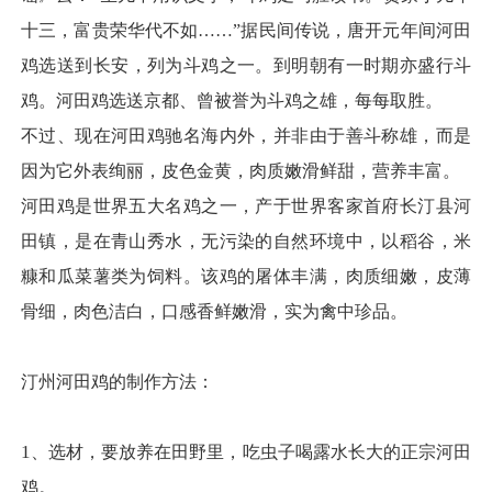
十三，富贵荣华代不如……”据民间传说，唐开元年间河田
鸡选送到
长安
，列为斗鸡之一。到明朝有一时期亦盛行斗
鸡。河田鸡选送
京都
、曾被誉为斗鸡之雄，每每取胜。
不过、现在河田鸡驰名海内外，并非由于善斗称雄，而是
因为它外表绚丽，皮色金黄，肉质嫩滑鲜甜，营养丰富。
河田鸡是世界五大名鸡之一，产于世界客家首府长汀县河
田镇，是在青山秀水，无污染的自然环境中，以稻谷，米
糠和瓜菜薯类为饲料。该鸡的屠体丰满，肉质细嫩，皮薄
骨细，肉色洁白，口感香鲜嫩滑，实为禽中珍品。
汀州河田鸡的制作方法：
1
、选材，要放养在田野里，吃虫子喝露水长大的正宗河田
鸡。