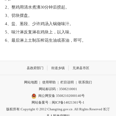
2
、整鸡用清水煮沸
30
分钟后捞起。
3
、切块摆盘。
4
、盐、葱段、少许鸡汤入锅做味汁。
5
、味汁淋反复淋在鸡块上，以入味。
6
、最后淋上土制压榨花生油或茶油，即可。
县政府部门
街道乡镇
兄弟县市区
网站地图
|
使用帮助
|
栏目说明
|
联系我们
网站标识码：3508210001
闽公网安备 35082102000140号
网站备案号：
闽ICP备14021361号-1
版权所有:Copyright © 2012 Changting.gov.cn .All Rights Reserved 长汀
县人民政府网站