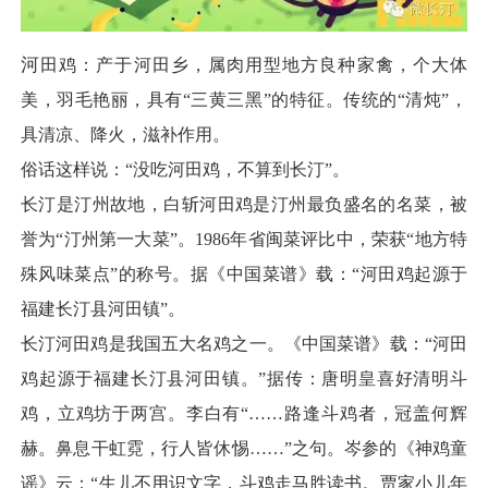
河
田鸡
：产于河田乡，属肉用型地方良种家禽，个大体
美，羽毛艳丽，具有“三黄三黑”的特征。传统的“清炖”，
具清凉、降火，滋补作用。
俗话这样说：“没吃河田鸡，不算到
长汀
”。
长汀是汀州故地，
白斩河田鸡
是汀州最负盛名的名菜，被
誉为“汀州第一大菜”。1986年省
闽菜
评比中，荣获“地方特
殊风味菜点”的称号。据《中国菜谱》载：“河田鸡起源于
福建
长汀县河田镇”。
长汀河田鸡是我国五大名鸡之一。《中国菜谱》载：“河田
鸡起源于福建长汀县河田镇。”据传：唐明皇喜好清明斗
鸡，立鸡坊于两宫。李白有“……路逢斗鸡者，冠盖何辉
赫。鼻息干虹霓，行人皆休惕……”之句。岑参的《神鸡童
谣》云：“生儿不用识文字，斗鸡走马胜读书。贾家小儿年