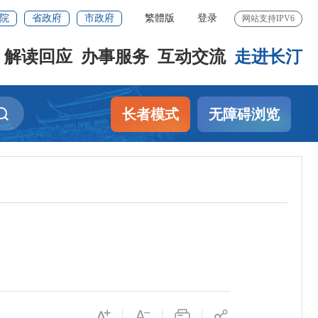
院
省政府
市政府
繁體版
登录
网站支持IPV6
解读回应
办事服务
互动交流
走进长汀
长者模式
无障碍浏览