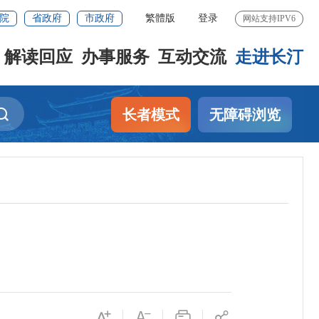
院
省政府
市政府
繁體版
登录
网站支持IPV6
解读回应
办事服务
互动交流
走进长汀
长者模式
无障碍浏览