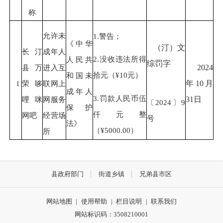
称
允许未
1.警告；
《中华
（汀）文
长汀
成年人
2.没收违法所得
人民共
综罚字
县万
进入互
2024
拾元（¥10元）
和国未
1
荣哆
联网上
年10月
成年人
3.罚款人民币伍
哩咪
网服务
31日
〔2024〕9
保护
仟元整
网吧
经营场
号
法》
（¥5000.00）
所
县政府部门
街道乡镇
兄弟县市区
网站地图
|
使用帮助
|
栏目说明
|
联系我们
网站标识码：3508210001