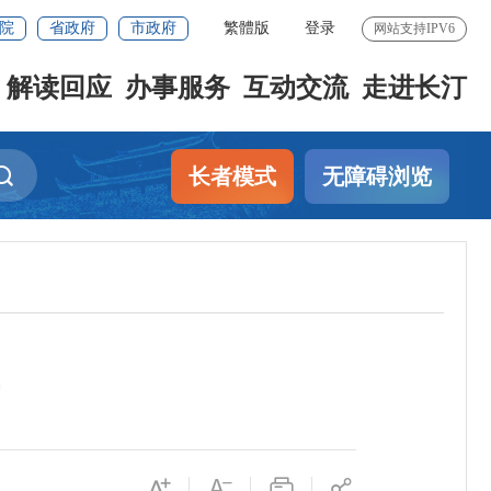
院
省政府
市政府
繁體版
登录
网站支持IPV6
解读回应
办事服务
互动交流
走进长汀
长者模式
无障碍浏览