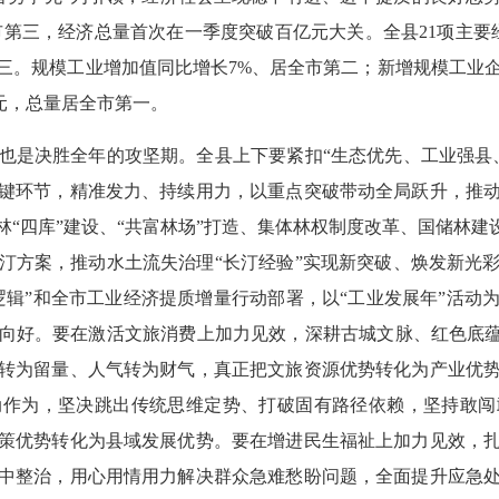
居全市第三，经济总量首次在一季度突破百亿元大关。全县21项主
三。规模工业增加值同比增长7%、居全市第二；新增规模工业企业
亿元，总量居全市第一。
是决胜全年的攻坚期。全县上下要紧扣“生态优先、工业强县、
键环节，精准发力、持续用力，以重点突破带动全局跃升，推
“四库”建设、“共富林场”打造、集体林权制度改革、国储林建
汀方案，推动水土流失治理“长汀经验”实现新突破、焕发新光
逻辑”和全市工业经济提质增量行动部署，以“工业发展年”活动
向好。要在激活文旅消费上加力见效，深耕古城文脉、红色底蕴
转为留量、人气转为财气，真正把文旅资源优势转化为产业优
动作为，坚决跳出传统思维定势、打破固有路径依赖，坚持敢闯
策优势转化为县域发展优势。要在增进民生福祉上加力见效，
中整治，用心用情用力解决群众急难愁盼问题，全面提升应急